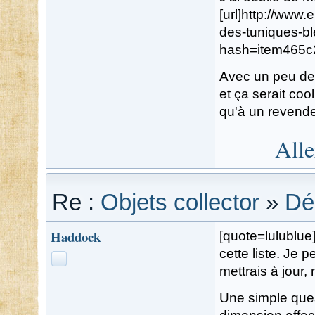
[url]http://www
des-tuniques-b
hash=item465c
Avec un peu de 
et ça serait coo
qu'à un revende
Alle
Re :
Objets collector
»
Dé
Haddock
[quote=lulublue
cette liste. Je 
mettrais à jour, 
Une simple ques