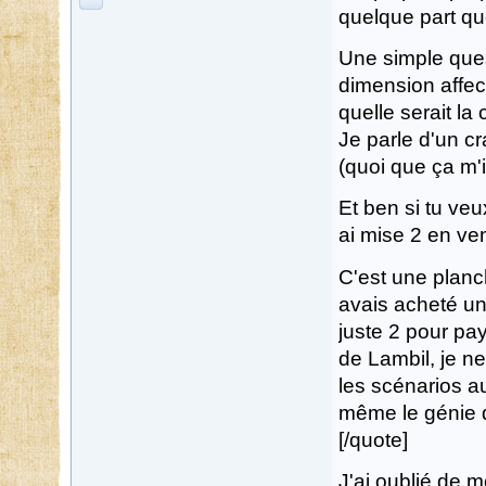
quelque part que
Une simple ques
dimension affect
quelle serait l
Je parle d'un c
(quoi que ça m'
Et ben si tu veu
ai mise 2 en ven
C'est une planc
avais acheté un 
juste 2 pour pa
de Lambil, je n
les scénarios a
même le génie d
[/quote]
J'ai oublié de me