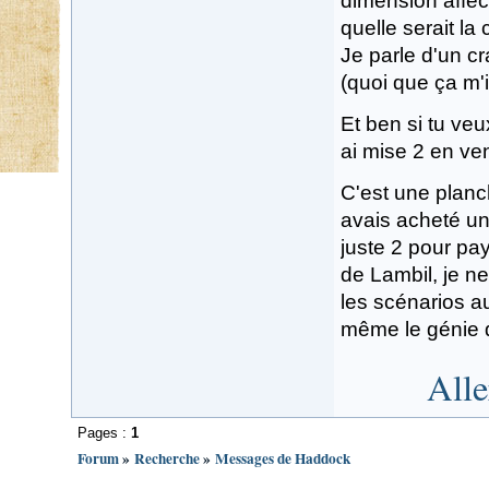
dimension affect
quelle serait l
Je parle d'un c
(quoi que ça m'
Et ben si tu veu
ai mise 2 en ven
C'est une planc
avais acheté un 
juste 2 pour pa
de Lambil, je n
les scénarios a
même le génie d
Alle
Pages :
1
Forum
»
Recherche
»
Messages de Haddock