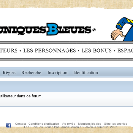
Règles
Recherche
Inscription
Identification
utilisateur dans ce forum.
Contact
-
Conditions d'utilisation
-
Vie privée
-
Mentions légales
-
Gère tes cookies
Les Tuniques Bleues Par Lambil-Cauvin et Salvérius-©Dupuis,
2026.