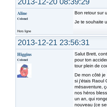
2013-12-20 08:39:29
Aline
Bon retour sur u
Colonel
Je te souhaite 
Hors ligne
2013-12-21 23:56:31
Higgins
Salut Brett, con
Colonel
pour ton accide
tour plein de c
De mon côté je 
si j'étais Raoul
mésaventure, ça
nos héros bless
un an, qui rong
nouveau (ce sera