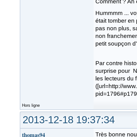
Comment ? Ah o
Hummmm ... voyo
était tomber en
pas non plus, s
non franchement
petit soupçon d
Par contre histo
surprise pour N
les lecteurs du 
([url=http://ww
pid=1796#p1796]
Hors ligne
2013-12-18 19:37:34
thomas94
Très bonne nouv