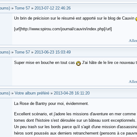
lbums)
»
Tome 57
»
2013-07-12 22:46:26
Un brin de précision sur le résumé est apporté sur le blog de Cauvin
[url]http://www.spirou.com/journal/cauvin/index.php[/url]
Aller
lbums)
»
Tome 57
»
2013-06-23 15:03:49
Super mise en bouche en tout cas
J'ai hâte de le lire ce nouveau
Aller
lbums)
»
Votre album préféré
»
2013-04-28 16:11:20
La Rose de Bantry pour moi, évidemment.
Excellent scénario, et j'adore les missions d'aventure en mer comme ç
tomes dont l'histoire s'est déroulée sur un bâteau sont exceptionnels.
Un peu trash sur les bords parce qu'il s'agit d'une mission d'assassi
héros sont poussés aux derniers retranchement (pensons à ce pauvre