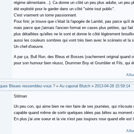
régime alimentaire...). Ca donne un côté un peu plus adulte, un peu pl
été exploité pour le garder dans un côté "série tout public".
C'est vraiment un tome passionnant.
Pour finir, je trouve que c'était là l'apogée de Lambil, pas parce qu'i
mais parce que j'aimais l'ancien format en cases plus petites, qui fait
plus détaillées qu'elles ne le sont et donne le côté légèrement brouill
aussi les couleurs sombres qui vont très bien avec le scénario et la 
Un chef-d'oeuvre.
A par ça, Bull Run, des Bleus et Bosses (vachement original quand 
pour son humour bien réussi, Drummer Boy et Grumbler et Fils, qui ét
Aller
iques Bleues ressemblez-vous ?
»
Au caporal Blutch
»
2013-04-28 15:59:14
Stilman
Un peu con, qui aime bien ne rien faire de ses journées, qui n'écoute r
capable quand même de sortir quelques idées pas bêtes au moment 
En plus j'ai une soeur et la vie n'est pas toujours rose quand elle est 
Aller