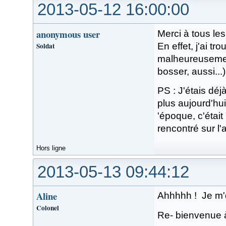
2013-05-12 16:00:00
anonymous user
Merci à tous le
Soldat
En effet, j'ai t
malheureusement
bosser, aussi...)
PS : J'étais dé
plus aujourd'hui
'époque, c'était
rencontré sur l'
Hors ligne
2013-05-13 09:44:12
Aline
Ahhhhh ! Je m'd
Colonel
Re- bienvenue à