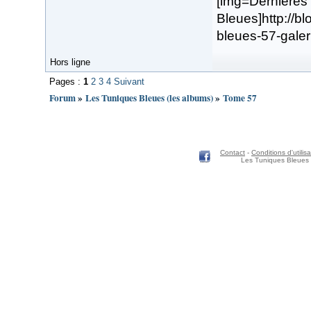
[img=Dernières
Bleues]http://b
bleues-57-galeri
Hors ligne
Pages :
1
2
3
4
Suivant
Forum
»
Les Tuniques Bleues (les albums)
»
Tome 57
Contact
-
Conditions d'utilisa
Les Tuniques Bleues 