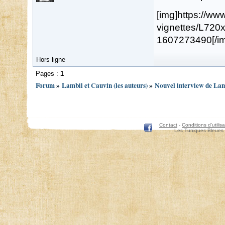
[img]https://ww
vignettes/L720
1607273490[/i
Hors ligne
Pages :
1
Forum
»
Lambil et Cauvin (les auteurs)
»
Nouvel interview de Lambi
Contact
-
Conditions d'utilisa
Les Tuniques Bleues 