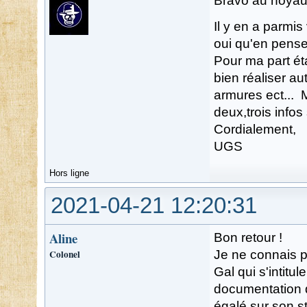
Bravo au noyau d
Il y en a parmis
oui qu'en pens
Pour ma part ét
bien réaliser au
armures ect... 
deux,trois infos
Cordialement,
UGS
Hors ligne
2021-04-21 12:20:31
Aline
Bon retour !
Colonel
Je ne connais p
Gal qui s'intitu
documentation qu
égalé sur son sty