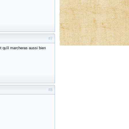
#7
t qu'il marcheras aussi bien
#8