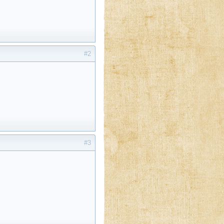
#2
#3