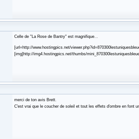
Celle de "La Rose de Bantry" est magnifique...
[url=http://www.hostingpics.net/viewer.php?id=870300lestuniquesble
[img]http://img4.hostingpics.net/thumbs/mini_870300lestuniquesbleue
merci de ton avis Brett.
C'est vrai que le coucher de soleil et tout les effets d'ombre en font 