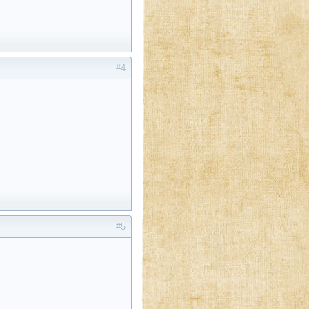
#4
#5