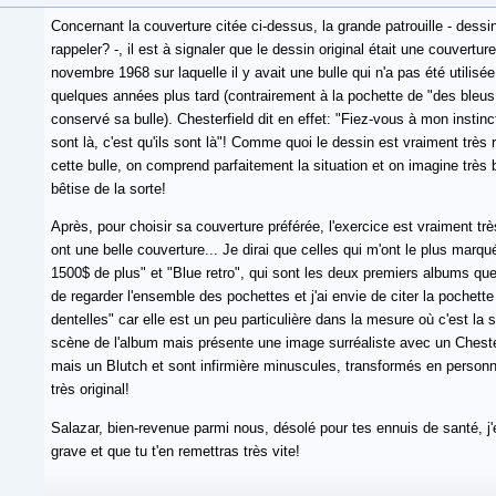
Concernant la couverture citée ci-dessus, la grande patrouille - dessiné
rappeler? -, il est à signaler que le dessin original était une couvert
novembre 1968 sur laquelle il y avait une bulle qui n'a pas été utilisé
quelques années plus tard (contrairement à la pochette de "des bleus
conservé sa bulle). Chesterfield dit en effet: "Fiez-vous à mon instinct
sont là, c'est qu'ils sont là"! Comme quoi le dessin est vraiment tr
cette bulle, on comprend parfaitement la situation et on imagine très 
bêtise de la sorte!
Après, pour choisir sa couverture préférée, l'exercice est vraiment trè
ont une belle couverture... Je dirai que celles qui m'ont le plus marqu
1500$ de plus" et "Blue retro", qui sont les deux premiers albums que 
de regarder l'ensemble des pochettes et j'ai envie de citer la pochett
dentelles" car elle est un peu particulière dans la mesure où c'est la
scène de l'album mais présente une image surréaliste avec un Cheste
mais un Blutch et sont infirmière minuscules, transformés en person
très original!
Salazar, bien-revenue parmi nous, désolé pour tes ennuis de santé, j'
grave et que tu t'en remettras très vite!