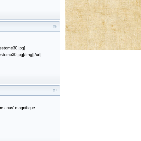
#6
uestome30.jpg]
stome30.jpg[/img][/url]
#7
une couv' magnifique