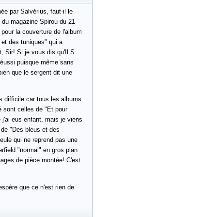
e par Salvérius, faut-il le
ure du magazine Spirou du 21
e pour la couverture de l'album
 et des tuniques" qui a
, Sir! Si je vous dis qu'ILS
ès réussi puisque même sans
bien que le sergent dit une
s difficile car tous les albums
é sont celles de "Et pour
j'ai eus enfant, mais je viens
e de "Des bleus et des
 seule qui ne reprend pas une
rfield "normal" en gros plan
nages de pièce montée! C'est
espère que ce n'est rien de