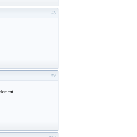
#8
#9
mplement