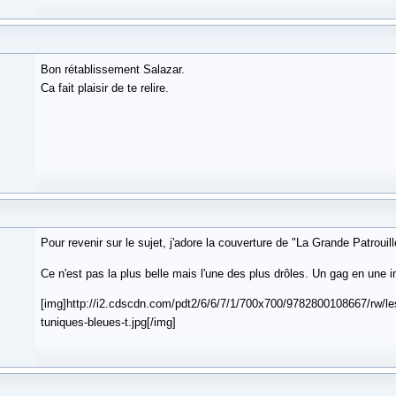
Bon rétablissement Salazar.
Ca fait plaisir de te relire.
Pour revenir sur le sujet, j'adore la couverture de "La Grande Patrouill
Ce n'est pas la plus belle mais l'une des plus drôles. Un gag en une 
[img]http://i2.cdscdn.com/pdt2/6/6/7/1/700x700/9782800108667/rw/les
tuniques-bleues-t.jpg[/img]