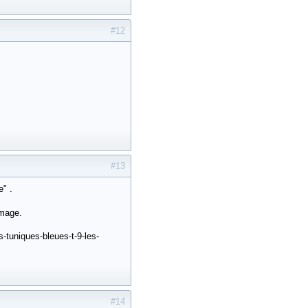
#12
#13
e" .
image.
-tuniques-bleues-t-9-les-
#14