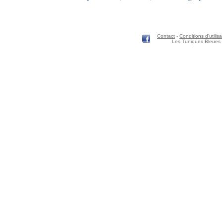
Contact
-
Conditions d'utilisa
Les Tuniques Bleues 