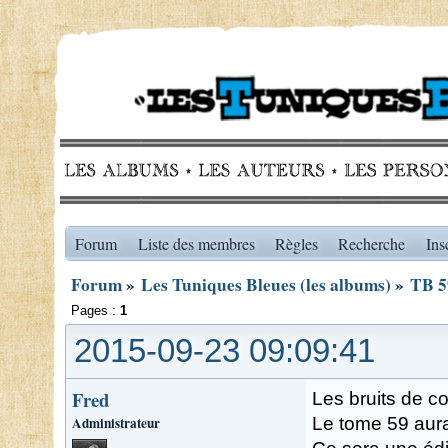
Forum
Liste des membres
Règles
Recherche
Ins
Forum
»
Les Tuniques Bleues (les albums)
»
TB 59
Pages :
1
2015-09-23 09:09:41
Fred
Les bruits de c
Administrateur
Le tome 59 aura