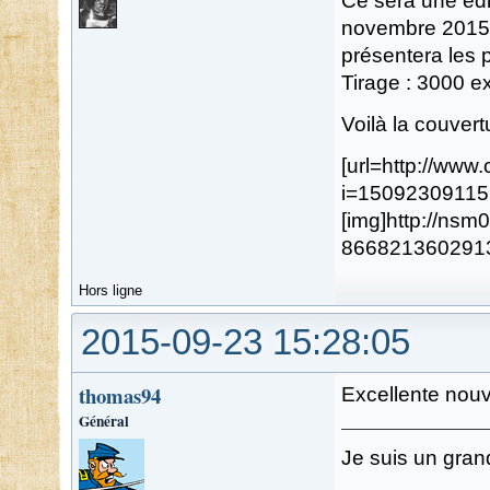
Ce sera une édit
novembre 2015.
présentera les 
Tirage : 3000 e
Voilà la couvert
[url=http://ww
i=15092309115
[img]http://ns
8668213602913.j
Hors ligne
2015-09-23 15:28:05
thomas94
Excellente nouv
Général
Je suis un gran