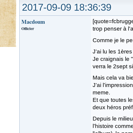
2017-09-09 18:36:39
Macdoum
[quote=fcbrugge
Officier
trop penser à l
Comme je le pen
J'ai lu les 1ère
Je craignais le 
verra le 2sept 
Mais cela va bie
J'ai l'impressio
meme.
Et que toutes le
deux héros préf
Depuis le milie
l'histoire comme