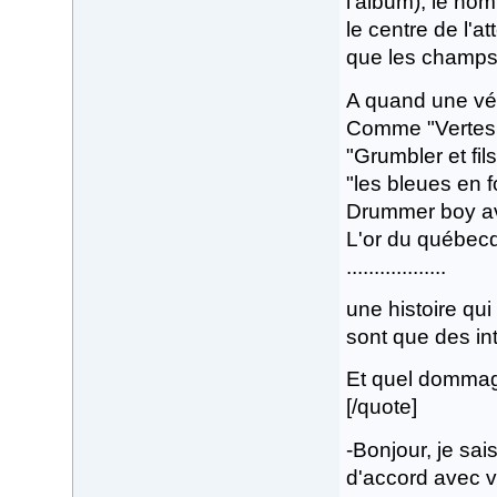
l'album), le no
le centre de l'a
que les champs d
A quand une vér
Comme "Vertes 
"Grumbler et fils
"les bleues en f
Drummer boy a
L'or du québecq
..................
une histoire qui
sont que des in
Et quel dommage
[/quote]
-Bonjour, je sai
d'accord avec v