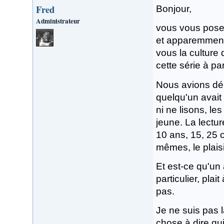
Fred
Bonjour,
Administrateur
vous vous posez
et apparemment
vous la culture
cette série à pa
Nous avions déb
quelqu'un avait
ni ne lisons, l
jeune. La lectu
10 ans, 15, 25 
mêmes, le plaisi
Et est-ce qu'un
particulier, pla
pas.
Je ne suis pas 
chose à dire qui