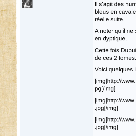
Il s'agit des nu
bleus en cavale
réelle suite.
A noter qu'il ne
en dyptique.
Cette fois Dupu
de ces 2 tomes
Voici quelques i
[img]http://ww
pg[/img]
[img]http://ww
.jpg[/img]
[img]http://ww
.jpg[/img]