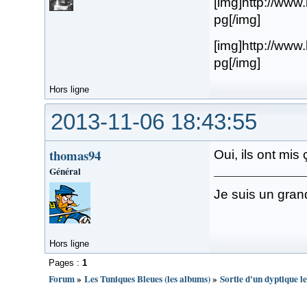
[img]http://www
pg[/img]
[img]http://www
pg[/img]
Hors ligne
2013-11-06 18:43:55
thomas94
Oui, ils ont mi
Général
Je suis un gran
Hors ligne
Pages :
1
Forum
»
Les Tuniques Bleues (les albums)
»
Sortie d'un dyptique l