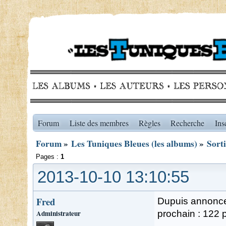
Forum
Liste des membres
Règles
Recherche
Ins
Forum
»
Les Tuniques Bleues (les albums)
»
Sort
Pages :
1
2013-10-10 13:10:55
Fred
Dupuis annonce 
Administrateur
prochain : 122 