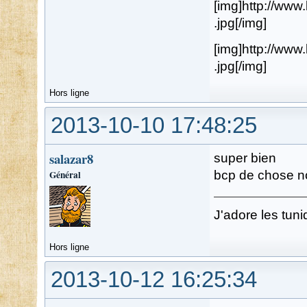
[img]http://ww
.jpg[/img]
[img]http://ww
.jpg[/img]
Hors ligne
2013-10-10 17:48:25
salazar8
super bien
Général
bcp de chose n
J'adore les tuni
Hors ligne
2013-10-12 16:25:34