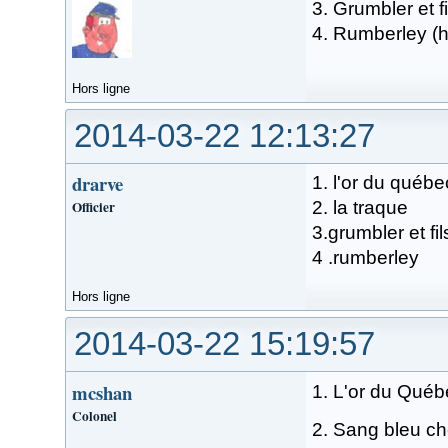
3. Grumbler et fi
4. Rumberley (hih
Hors ligne
2014-03-22 12:13:27
drarve
1. l'or du québe
Officier
2. la traque
3.grumbler et fil
4 .rumberley
Hors ligne
2014-03-22 15:19:57
mcshan
1. L'or du Québ
Colonel
2. Sang bleu ch