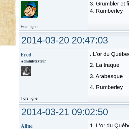
3. Grumbler et fi
4. Rumberley
Hors ligne
2014-03-20 20:47:03
Fred
. L'or du Québe
Administrateur
2. La traque
3. Arabesque
4. Rumberley
Hors ligne
2014-03-21 09:02:50
Aline
1. L'or du Québ