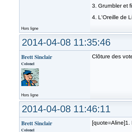
3. Grumbler et fi
4. L'Oreille de 
Hors ligne
2014-04-08 11:35:46
Brett Sinclair
Clôture des vote
Colonel
Hors ligne
2014-04-08 11:46:11
Brett Sinclair
[quote=Aline]1.
Colonel