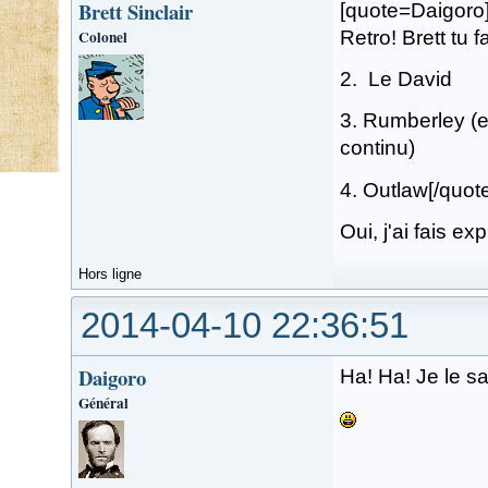
Brett Sinclair
[quote=Daigoro]
Colonel
Retro! Brett tu f
2. Le David
3. Rumberley (e
continu)
4. Outlaw[/quot
Oui, j'ai fais e
Hors ligne
2014-04-10 22:36:51
Daigoro
Ha! Ha! Je le sav
Général