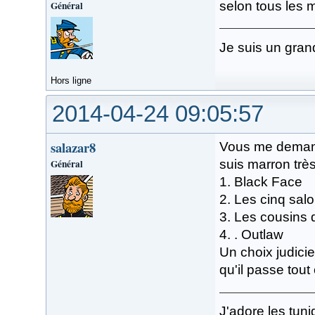
Général
selon tous les
Je suis un gran
Hors ligne
2014-04-24 09:05:57
salazar8
Vous me demand
Général
suis marron très 
1. Black Face
2. Les cinq sal
3. Les cousins 
4. . Outlaw
Un choix judici
qu'il passe tou
J'adore les tuni