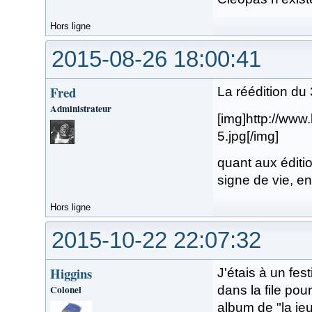
Hors ligne
2015-08-26 18:00:41
Fred
La réédition du 
Administrateur
[img]http://ww
5.jpg[/img]
quant aux éditio
signe de vie, en
Hors ligne
2015-10-22 22:07:32
Higgins
J'étais à un fes
Colonel
dans la file pou
album de "la je