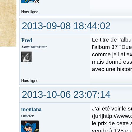
Hors ligne
2013-09-08 18:44:02
Fred
Le titre de l'alb
Administrateur
l'album 37 "Due
comme je l'ai e
mais donné esse
avec une histoir
Hors ligne
2013-10-06 23:07:14
montana
J'ai été voir le
Officier
([url]http://ww
le prix de cette
vende à 125 eur