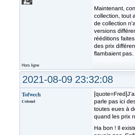
Maintenant, conc
collection, tout 
de collection n'
versions différe
rééditions fait
des prix différe
flambaient pas.
Hors ligne
2021-08-09 23:32:08
Tofwech
[quote=Fred]J'ai
Colonel
parle pas ici d
toutes eues à de
quand les prix n
Ha bon ! Il exis