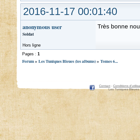
2016-11-17 00:01:40
anonymous user
Très bonne nouv
Soldat
Hors ligne
Pages :
1
Forum
»
Les Tuniques Bleues (les albums)
»
Tomes 6...
Contact
-
Conditions d'utilisa
Les Tuniques Bleues 