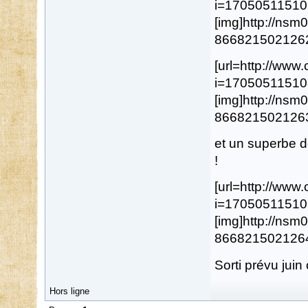
i=17050511510
[img]http://ns
8668215021262.j
[url=http://ww
i=17050511510
[img]http://ns
8668215021263.j
et un superbe d
!
[url=http://ww
i=17050511510
[img]http://ns
8668215021264.j
Sorti prévu juin o
Hors ligne