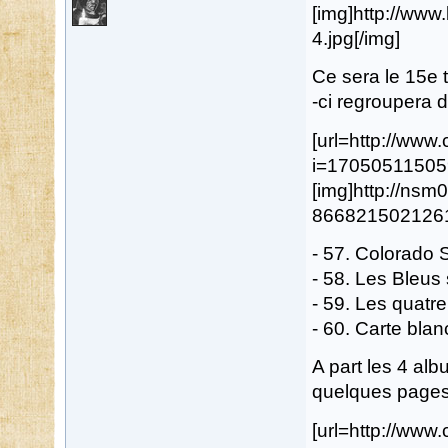
[img]http://ww
4.jpg[/img]
Ce sera le 15e 
-ci regroupera d
[url=http://ww
i=17050511505
[img]http://ns
8668215021261.j
- 57. Colorado 
- 58. Les Bleus 
- 59. Les quatr
- 60. Carte bla
A part les 4 al
quelques pages 
[url=http://ww