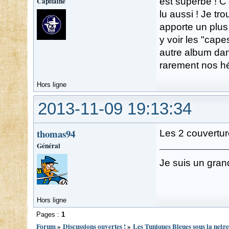
Capitaine
est superbe ! C
lu aussi ! Je tro
apporte un plus
y voir les "capes
autre album dan
rarement nos hé
Hors ligne
2013-11-09 19:13:34
thomas94
Les 2 couverture
Général
Je suis un gran
Hors ligne
Pages :
1
Forum
»
Discussions ouvertes !
»
Les Tuniques Bleues sous la neige 