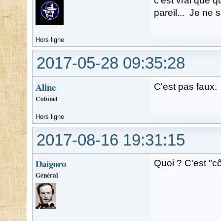
c'est vrai que q
pareil... Je ne s
Hors ligne
2017-05-28 09:35:28
Aline
C'est pas faux.
Colonel
Hors ligne
2017-08-16 19:31:15
Daigoro
Quoi ? C'est "c
Général