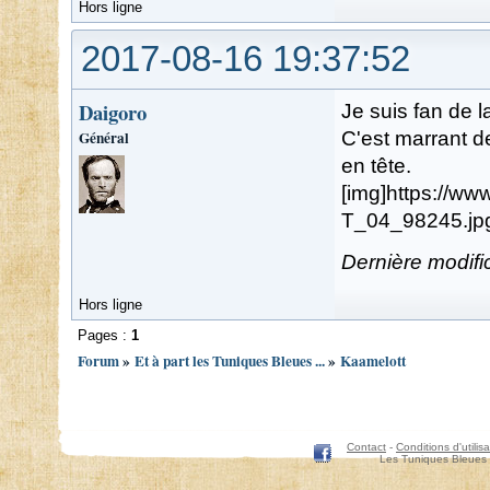
Hors ligne
2017-08-16 19:37:52
Daigoro
Je suis fan de l
Général
C'est marrant d
en tête.
[img]https://
T_04_98245.jpg
Dernière modifi
Hors ligne
Pages :
1
Forum
»
Et à part les Tuniques Bleues ...
»
Kaamelott
Contact
-
Conditions d'utilisa
Les Tuniques Bleues 