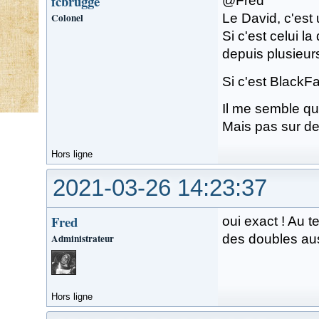
fcbrugge
@Fred
Colonel
Le David, c'est
Si c'est celui l
depuis plusieur
Si c'est BlackF
Il me semble qu
Mais pas sur de
Hors ligne
2021-03-26 14:23:37
Fred
oui exact ! Au 
Administrateur
des doubles auss
Hors ligne