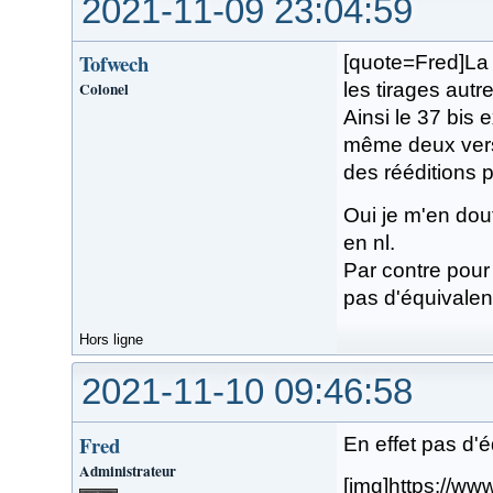
2021-11-09 23:04:59
Tofwech
[quote=Fred]La 
Colonel
les tirages autr
Ainsi le 37 bis 
même deux versi
des rééditions p
Oui je m'en dou
en nl.
Par contre pour 
pas d'équivalen
Hors ligne
2021-11-10 09:46:58
Fred
En effet pas d'
Administrateur
[img]https://ww