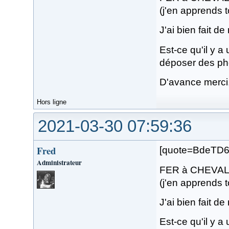
(j'en apprends t
J'ai bien fait de
Est-ce qu'il y a
déposer des pho
D'avance merci,
Hors ligne
2021-03-30 07:59:36
Fred
[quote=BdeTD62
Administrateur
FER à CHEVAL ??
(j'en apprends t
J'ai bien fait de
Est-ce qu'il y a