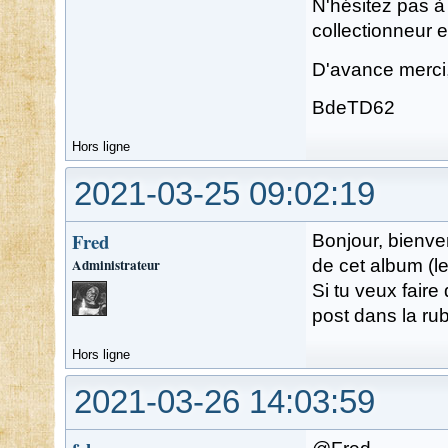
N'hésitez pas à
collectionneur 
D'avance merci,
BdeTD62
Hors ligne
2021-03-25 09:02:19
Fred
Bonjour, bienve
Administrateur
de cet album (l
Si tu veux fair
post dans la rub
Hors ligne
2021-03-26 14:03:59