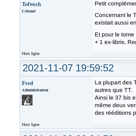
Tofwech
Petit complémen
Colonel
Concernant le TT
existait aussi 
Et pour le tome 
+ 1 ex-libris, 
Hors ligne
2021-11-07 19:59:52
Fred
La plupart des 
Administrateur
autres que TT.
Ainsi le 37 bis 
même deux versi
des rééditions p
Hors ligne