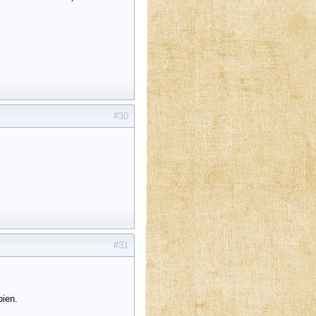
#30
#31
bien.