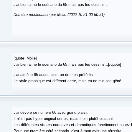
J'ai bien aimé le scénario du 65 mais pas les dessins...
Dernière modification par Moile (2022-10-21 00:50:31)
[quote=Moile]
J'ai bien aimé le scénario du 65 mais pas les dessins...[/quote]
J'ai aimé le 65 aussi, c'est un de mes préférés.
Le style graphique est différent certe, mais ça ne m'a pas gêné.
J'ai dévoré ce numéro 66 avec grand plaisir.
Il n'est pas hyper original certes, mais il est plutôt plaisant.
Les différentes strates narratives et dramatiques fonctionnent assez 
Pour une première côté scénario, c'est à mon avis une réussite.