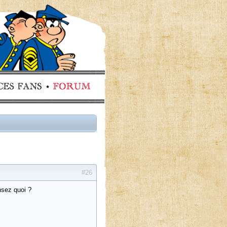
#26
nsez quoi ?