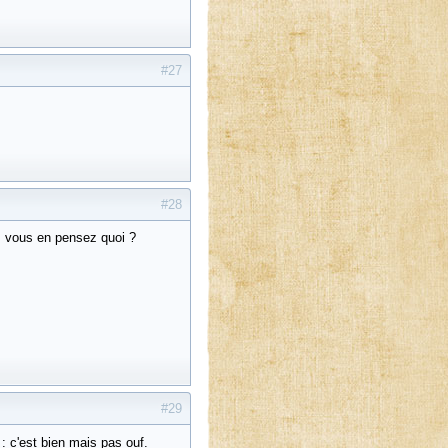
#27
#28
o, vous en pensez quoi ?
#29
: c'est bien mais pas ouf.