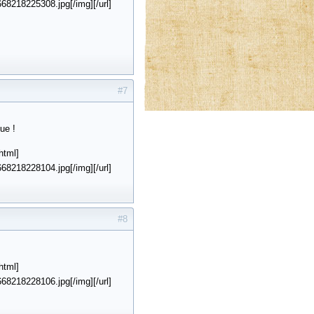
8218225308.jpg[/img][/url]
#7
ue !
html]
8218228104.jpg[/img][/url]
#8
html]
8218228106.jpg[/img][/url]