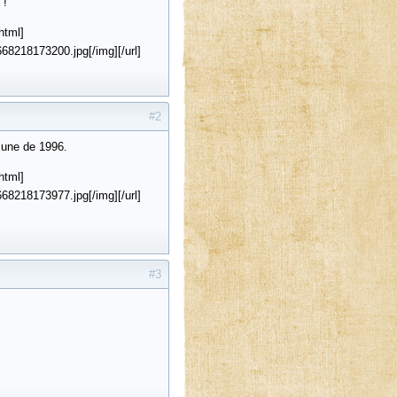
 !
html]
8218173200.jpg[/img][/url]
#2
 une de 1996.
html]
8218173977.jpg[/img][/url]
#3