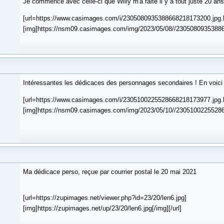
Je commence avec celle-ci que Willy m'a faite il y a tout juste 20 ans
[url=https://www.casimages.com/i/2305080935388668218173200.jpg.
[img]https://nsm09.casimages.com/img/2023/05/08//230508093538866
Intéressantes les dédicaces des personnages secondaires ! En voici
[url=https://www.casimages.com/i/2305100225528668218173977.jpg.
[img]https://nsm09.casimages.com/img/2023/05/10//230510022552866
Ma dédicace perso, reçue par courrier postal le 20 mai 2021
[url=https://zupimages.net/viewer.php?id=23/20/len6.jpg]
[img]https://zupimages.net/up/23/20/len6.jpg[/img][/url]