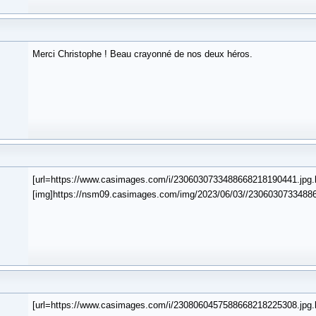
Merci Christophe ! Beau crayonné de nos deux héros.
[url=https://www.casimages.com/i/2306030733488668218190441.jpg.
[img]https://nsm09.casimages.com/img/2023/06/03//230603073348866
[url=https://www.casimages.com/i/2308060457588668218225308.jpg.