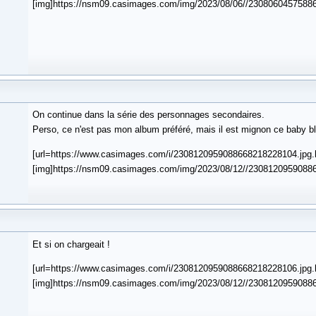
[img]https://nsm09.casimages.com/img/2023/08/06//230806045758866
On continue dans la série des personnages secondaires.
Perso, ce n'est pas mon album préféré, mais il est mignon ce baby bl
[url=https://www.casimages.com/i/2308120959088668218228104.jpg.
[img]https://nsm09.casimages.com/img/2023/08/12//230812095908866
Et si on chargeait !
[url=https://www.casimages.com/i/2308120959088668218228106.jpg.
[img]https://nsm09.casimages.com/img/2023/08/12//230812095908866