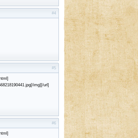
#4
#5
html]
8218190441.jpg[/img][/url]
#6
html]