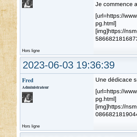
Je commence a
[url=https://w
pg.html]
[img]https://n
58668218168734.
Hors ligne
2023-06-03 19:36:39
Fred
Une dédicace s
Administrateur
[url=https://w
pg.html]
[img]https://n
08668218190442.
Hors ligne