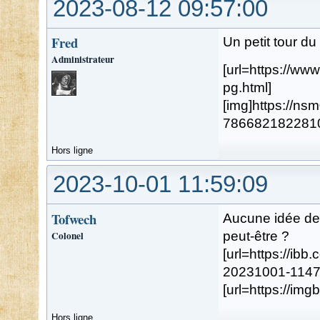
2023-08-12 09:57:00
Fred
Un petit tour du
Administrateur
[url=https://w
pg.html]
[img]https://n
78668218228107.
Hors ligne
2023-10-01 11:59:09
Tofwech
Aucune idée de 
Colonel
peut-être ?
[url=https://ib
20231001-114735
[url=https://img
Hors ligne