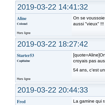
2019-03-22 14:41:32
Aline
On se voussoie 
Colonel
aussi "vieux" !!! 
Hors ligne
2019-03-22 18:27:42
Starter53
[quote=Aline]On
Capitaine
croyais pas aussi
54 ans, c'est un
Hors ligne
2019-03-22 20:44:33
Fred
La gamine qui r