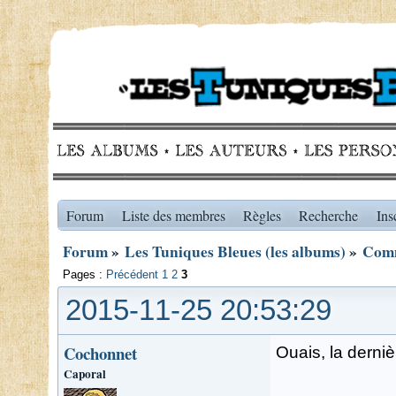
Forum
Liste des membres
Règles
Recherche
Ins
Forum
»
Les Tuniques Bleues (les albums)
»
Comm
Pages :
Précédent
1
2
3
2015-11-25 20:53:29
Cochonnet
Ouais, la derniè
Caporal