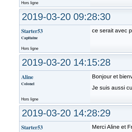
Hors ligne
2019-03-20 09:28:30
Starter53
ce serait avec p
Capitaine
Hors ligne
2019-03-20 14:15:28
Aline
Bonjour et bienv
Colonel
Je suis aussi c
Hors ligne
2019-03-20 14:28:29
Starter53
Merci Aline et 