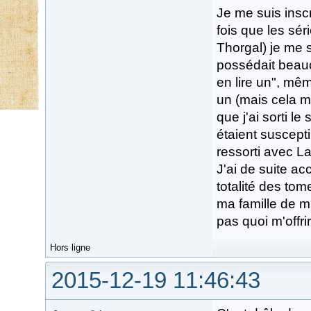
Je me suis inscri
fois que les séri
Thorgal) je me 
possédait beauc
en lire un", mê
un (mais cela m
que j'ai sorti 
étaient suscepti
ressorti avec L
J'ai de suite ac
totalité des tom
ma famille de m'
pas quoi m'offri
Hors ligne
2015-12-19 11:46:43