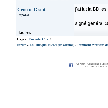
General Grant
j'ai lut la BD l
Caporal
signé général G
Hors ligne
Pages :
Précédent
1
2
3
Forum
»
Les Tuniques Bleues (les albums)
»
Comment avez vous déc
Contact
-
Conditions d'utilisa
Les Tuniques Bleues 