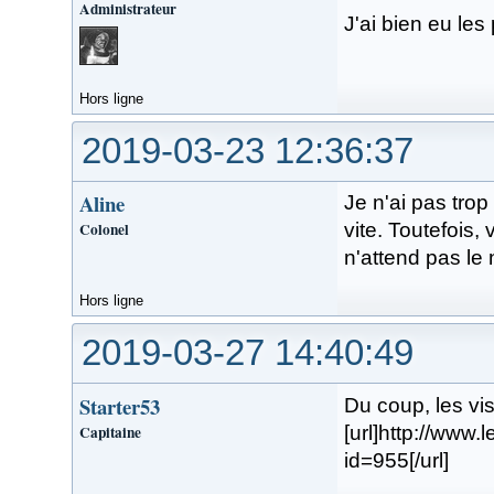
Administrateur
J'ai bien eu les
Hors ligne
2019-03-23 12:36:37
Aline
Je n'ai pas tro
Colonel
vite. Toutefois,
n'attend pas le
Hors ligne
2019-03-27 14:40:49
Starter53
Du coup, les vis
Capitaine
[url]http://www
id=955[/url]