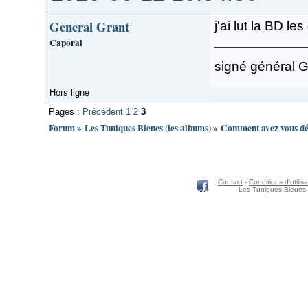
General Grant
j'ai lut la BD l
Caporal
signé général G
Hors ligne
Pages :
Précédent
1
2
3
Forum
»
Les Tuniques Bleues (les albums)
»
Comment avez vous déc
Contact
-
Conditions d'utilisa
Les Tuniques Bleues 