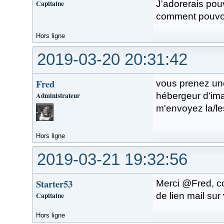
Capitaine
J'adorerais pou
comment pouvoir
Hors ligne
2019-03-20 20:31:42
Fred
vous prenez un
Administrateur
hébergeur d'ima
m'envoyez la/les
Hors ligne
2019-03-21 19:32:56
Starter53
Merci @Fred, co
Capitaine
de lien mail sur 
Hors ligne