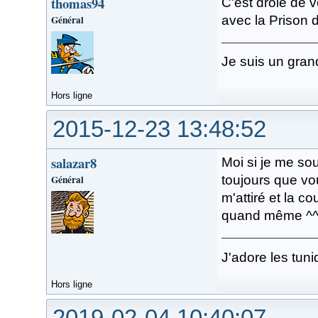
thomas94
C'est drôle de 
Général
avec la Prison d
Je suis un gran
Hors ligne
2015-12-23 13:48:52
salazar8
Moi si je me sou
Général
toujours que vou
m'attiré et la c
quand même ^
J'adore les tuni
Hors ligne