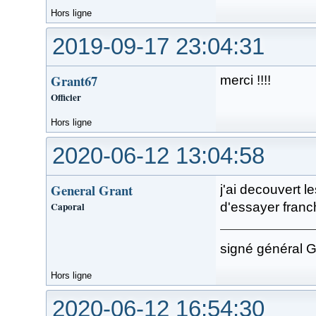
Hors ligne
2019-09-17 23:04:31
Grant67
merci !!!!
Officier
Hors ligne
2020-06-12 13:04:58
General Grant
j'ai decouvert 
Caporal
d'essayer franc
signé général G
Hors ligne
2020-06-12 16:54:30