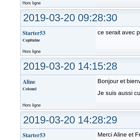
Hors ligne
2019-03-20 09:28:30
Starter53
ce serait avec p
Capitaine
Hors ligne
2019-03-20 14:15:28
Aline
Bonjour et bienv
Colonel
Je suis aussi c
Hors ligne
2019-03-20 14:28:29
Starter53
Merci Aline et 