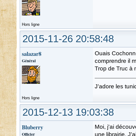
Hors ligne
2015-11-26 20:58:48
salazar8
Ouais Cochonne
Général
comprendre il m'a
Trop de Truc à 
J'adore les tuni
Hors ligne
2015-12-13 19:03:38
Bluberry
Moi, j'ai décou
Officier
une librairie. J'