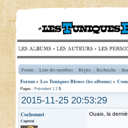
Forum
Liste des membres
Règles
Recherche
Ins
Forum
»
Les Tuniques Bleues (les albums)
»
Comm
Pages :
Précédent
1
2
3
2015-11-25 20:53:29
Cochonnet
Ouais, la derniè
Caporal