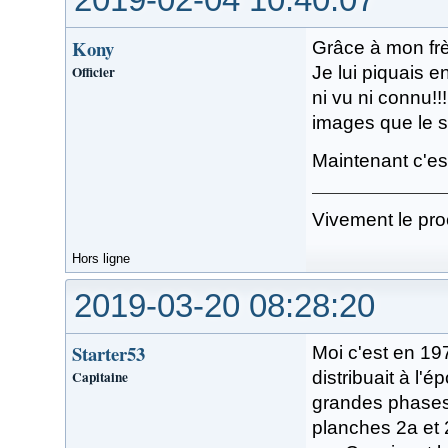
2019-02-04 10:40:07
Kony
Grâce à mon frèr
Officier
Je lui piquais e
ni vu ni connu!!
images que le s
Maintenant c'est 
Vivement le pro
Hors ligne
2019-03-20 08:28:20
Starter53
Moi c'est en 197
Capitaine
distribuait à l
grandes phases 
planches 2a et 