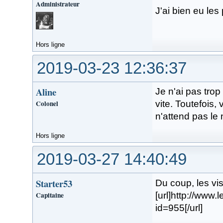
Administrateur
J'ai bien eu les
Hors ligne
2019-03-23 12:36:37
Aline
Je n'ai pas tro
Colonel
vite. Toutefois,
n'attend pas le
Hors ligne
2019-03-27 14:40:49
Starter53
Du coup, les vis
Capitaine
[url]http://www
id=955[/url]