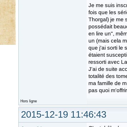
Je me suis inscri
fois que les séri
Thorgal) je me 
possédait beauc
en lire un", mê
un (mais cela m
que j'ai sorti 
étaient suscepti
ressorti avec L
J'ai de suite ac
totalité des tom
ma famille de m'
pas quoi m'offri
Hors ligne
2015-12-19 11:46:43