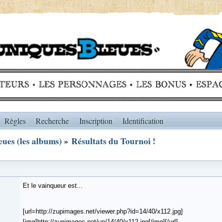
Règles
Recherche
Inscription
Identification
ues (les albums)
»
Résultats du Tournoi !
Et le vainqueur est...
[url=http://zupimages.net/viewer.php?id=14/40/x112.jpg]
[img]http://zupimages.net/up/14/40/x112.jpg[/img][/url]