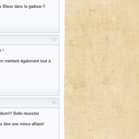
es Bleus dans la gadoue !!
#2
r !
um méritent également tout à
#3
ium!!! Belle réussite!
as être une mince affaire!