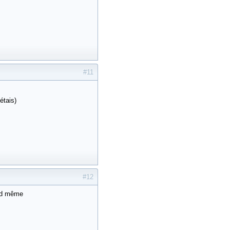
#11
étais)
#12
and même