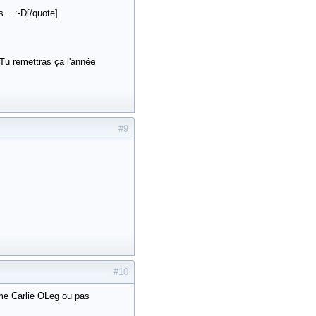
... :-D[/quote]
Tu remettras ça l'année
#9
#10
ême Carlie OLeg ou pas