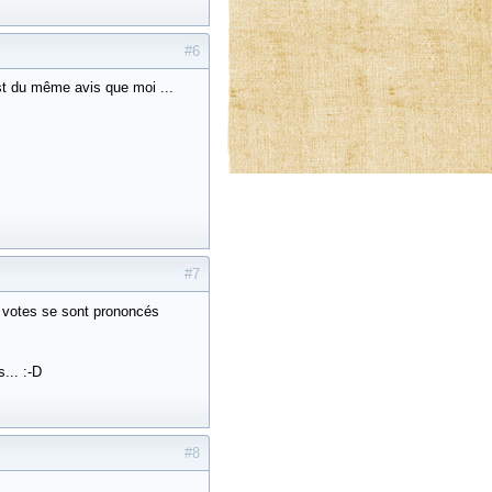
#6
st du même avis que moi ...
#7
s votes se sont prononcés
... :-D
#8