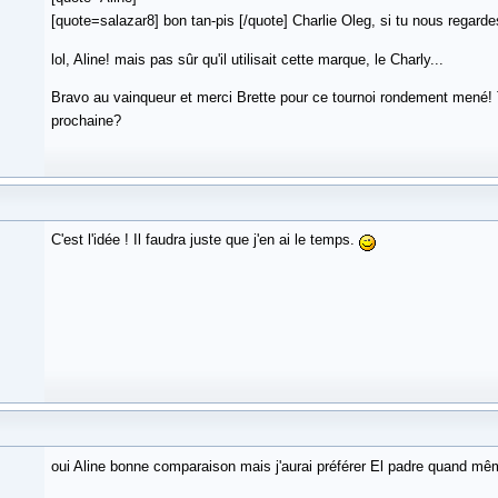
[quote=salazar8] bon tan-pis [/quote] Charlie Oleg, si tu nous regardes
lol, Aline! mais pas sûr qu'il utilisait cette marque, le Charly...
Bravo au vainqueur et merci Brette pour ce tournoi rondement mené! 
prochaine?
C'est l'idée ! Il faudra juste que j'en ai le temps.
oui Aline bonne comparaison mais j'aurai préférer El padre quand m