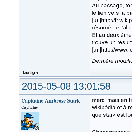
Au passage, ton 
le lien vers la p
[url]http://fr.wi
résumé de l'alb
Et au deuxième 
trouve un résu
[url]http://www
Dernière modifi
Hors ligne
2015-05-08 13:01:58
Capitaine Ambrose Stark
merci mais en f
Capitaine
wikipédia et à m
que stark est fo