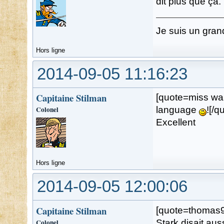
dit plus que ça.
Je suis un gran
Hors ligne
2014-09-05 11:16:23
Capitaine Stilman
[quote=miss walk
Colonel
language
![/q
Excellent
Hors ligne
2014-09-05 12:00:06
Capitaine Stilman
[quote=thomas9
Colonel
Stark disait au