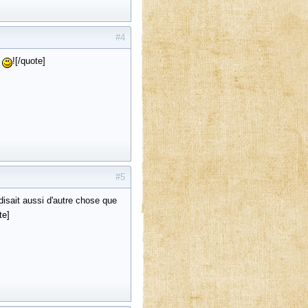
#4
e
![/quote]
#5
isait aussi d'autre chose que
te]