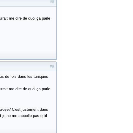
#8
s
rrait me dire de quoi ça parle
#9
s de fois dans les tuniques
rrait me dire de quoi ça parle
brose? C'est justement dans
 je ne me rappelle pas qu'il