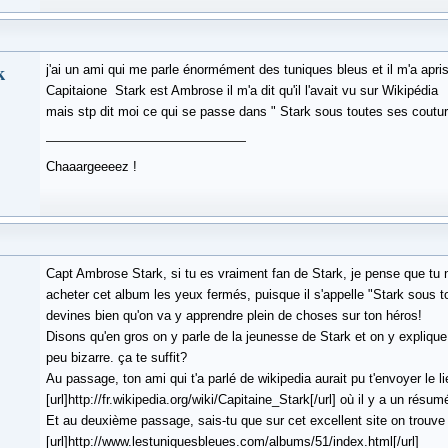
k
j'ai un ami qui me parle énormément des tuniques bleus et il m'a apr
Capitaione Stark est Ambrose il m'a dit qu'il l'avait vu sur Wikipédia
mais stp dit moi ce qui se passe dans " Stark sous toutes ses coutur
Chaaargeeeez !
Capt Ambrose Stark, si tu es vraiment fan de Stark, je pense que tu n
acheter cet album les yeux fermés, puisque il s'appelle "Stark sous t
devines bien qu'on va y apprendre plein de choses sur ton héros!
Disons qu'en gros on y parle de la jeunesse de Stark et on y expliqu
peu bizarre. ça te suffit?
Au passage, ton ami qui t'a parlé de wikipedia aurait pu t'envoyer le l
[url]http://fr.wikipedia.org/wiki/Capitaine_Stark[/url] où il y a un résu
Et au deuxième passage, sais-tu que sur cet excellent site on trou
[url]http://www.lestuniquesbleues.com/albums/51/index.html[/url]