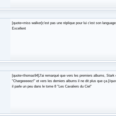
[quote=miss walker]c'est pas une réplique pour lui c'est son languag
Excellent
[quote=thomas94]J'ai remarqué que vers les premiers albums, Stark d
"Chargeeeeez!" et vers les derniers albums il ne dit plus que ça.[/quo
il parle un peu dans le tome 8 "Les Cavaliers du Ciel"