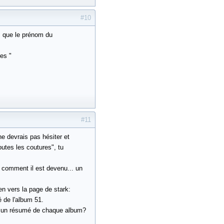
#10
is que le prénom du
es "
#11
e devrais pas hésiter et
outes les coutures", tu
e comment il est devenu... un
ien vers la page de stark:
mé de l'album 51.
ve un résumé de chaque album?