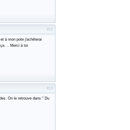
#12
 et à mon pote j'achèterai
a ... Merci à toi
#13
odes. On le retrouve dans " Du