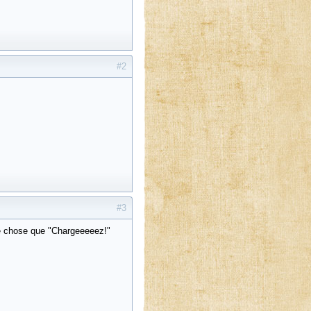
#2
#3
re chose que "Chargeeeeez!"