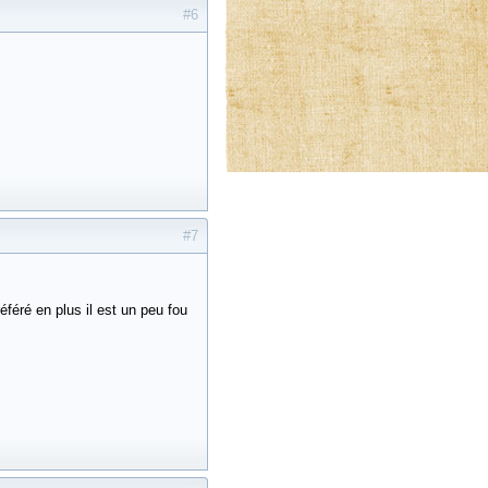
#6
#7
féré en plus il est un peu fou