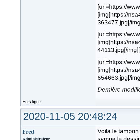
[url=https://w
[img]https://n
363477.jpg[/img]
[url=https://w
[img]https://n
44113.jpg[/img][/
[url=https://w
[img]https://n
654663.jpg[/img]
Dernière modifi
Hors ligne
2020-11-05 20:48:24
Fred
Voilà le tampon
Administrateur
sympa le dessin