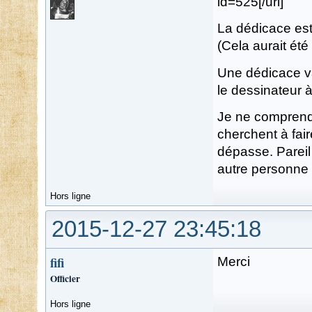
id=525[/url]
La dédicace est 
(Cela aurait été 
Une dédicace va
le dessinateur à
Je ne comprends
cherchent à fai
dépasse. Parei
autre personne .
Hors ligne
2015-12-27 23:45:18
fifi
Merci
Officier
Hors ligne