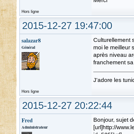
Merci
Hors ligne
2015-12-27 19:47:00
salazar8
Culturellement 
Général
moi le meilleur 
après niveau arg
franchement sa 
J'adore les tuni
Hors ligne
2015-12-27 20:22:44
Fred
Bonjour, sujet d
Administrateur
[url]http://www