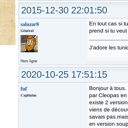
2015-12-30 22:01:50
salazar8
En tout cas si 
Général
prend si tu veut 
J'adore les tuni
Hors ligne
2020-10-25 17:51:15
fuf
Bonjour à tous.
Capitaine
par Cleopas en 
existe 2 version
viens de découv
savais pas.mais
en version soupl