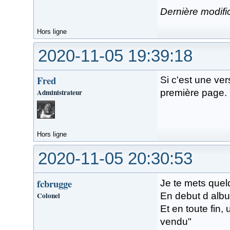
Dernière modifi
Hors ligne
2020-11-05 19:39:18
Fred
Si c'est une ve
Administrateur
première page. 
Hors ligne
2020-11-05 20:30:53
fcbrugge
Je te mets quel
Colonel
En debut d albu
Et en toute fin,
vendu"