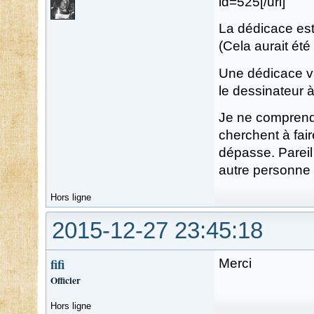
id=525[/url]
La dédicace est 
(Cela aurait été 
Une dédicace va
le dessinateur à
Je ne comprends
cherchent à fai
dépasse. Parei
autre personne .
Hors ligne
2015-12-27 23:45:18
fifi
Merci
Officier
Hors ligne