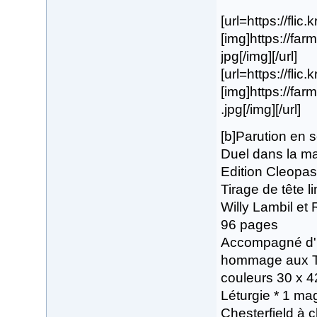
[url=https://fli
[img]https://fa
jpg[/img][/url]
[url=https://flic
[img]https://f
.jpg[/img][/url]
[b]Parution en
Duel dans la m
Edition Cleopas
Tirage de tête 
Willy Lambil et 
96 pages
Accompagné d'1 
hommage aux Tu
couleurs 30 x 
Léturgie * 1 ma
Chesterfield à 