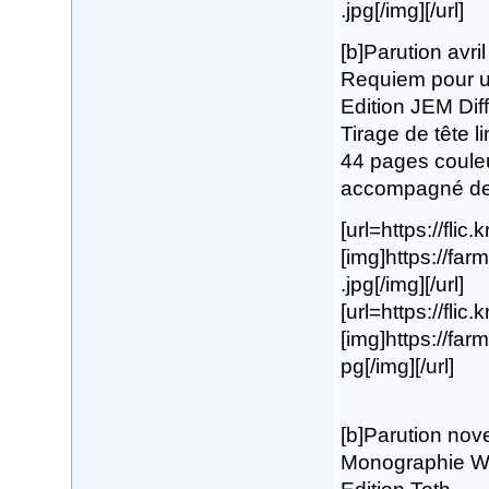
.jpg[/img][/url]
[b]Parution avri
Requiem pour un
Edition JEM Diff
Tirage de tête l
44 pages coule
accompagné de s
[url=https://flic
[img]https://fa
.jpg[/img][/url]
[url=https://flic
[img]https://fa
pg[/img][/url]
[b]Parution no
Monographie Wil