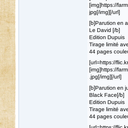
[img]https://fa
jpg[/img][/url]
[b]Parution en a
Le David [/b]
Edition Dupuis
Tirage limité a
44 pages coule
[url=https://flic
[img]https://f
.jpg[/img][/url]
[b]Parution en j
Black Face[/b]
Edition Dupuis
Tirage limité a
44 pages coule
[url=https://flic