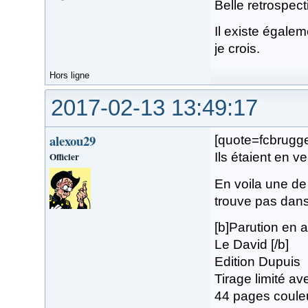
Belle retrospect
Il existe égalem
je crois.
Hors ligne
2017-02-13 13:49:17
alexou29
[quote=fcbrugge
Officier
Ils étaient en v
En voila une de 
trouve pas dan
[b]Parution en a
Le David [/b]
Edition Dupuis
Tirage limité a
44 pages coule