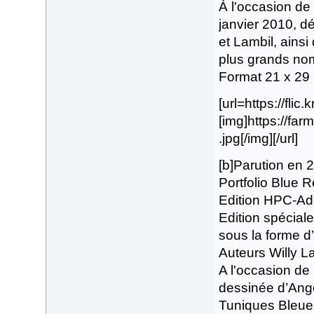
À l'occasion de
janvier 2010, d
et Lambil, ains
plus grands nom
Format 21 x 29
[url=https://flic
[img]https://fa
.jpg[/img][/url]
[b]Parution en 
Portfolio Blue Re
Edition HPC-Adl
Edition spécial
sous la forme d’
Auteurs Willy L
A l'occasion de 
dessinée d’Ang
Tuniques Bleues