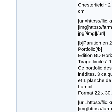
Chesterfield * 
cm
[url=https://fli
[img]https://fa
jpg[/img][/url]
[b]Parution en 
Portfolio[/b]
Edition BD Hori
Tirage limité à
Ce portfolio de
inédites, 3 calqu
et 1 planche de 
Lambil
Format 22 x 30
[url=https://fli
[img]https://fa