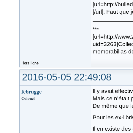
[url=http://bul
[/url]. Faut que 
***
[url=http://www
uid=3263]Collec
memorabilias de
Hors ligne
2016-05-05 22:49:08
fcbrugge
Il y avait effec
Colonel
Mais ce n'était 
De même que les
Pour les ex-libr
Il en existe de