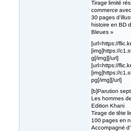
Tirage limité ré
commerce avec p
30 pages d’illus
histoire en BD 
Bleues »
[url=https://flic
[img]https://c1
g[/img][/url]
[url=https://flic
[img]https://c1
pg[/img][/url]
[b]Parution se
Les hommes de p
Edition Khani
Tirage de tête 
100 pages en no
Accompagné d'un