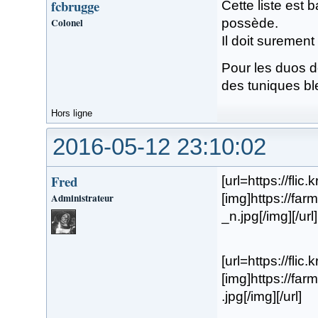
fcbrugge
Cette liste est 
Colonel
possède.
Il doit suremen
Pour les duos de
des tuniques bl
Hors ligne
2016-05-12 23:10:02
Fred
[url=https://flic
Administrateur
[img]https://f
_n.jpg[/img][/url]
[url=https://flic
[img]https://f
.jpg[/img][/url]