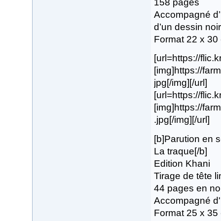
158 pages
Accompagné d’u
d’un dessin noir
Format 22 x 30
[url=https://flic
[img]https://fa
jpg[/img][/url]
[url=https://flic
[img]https://f
.jpg[/img][/url]
[b]Parution en
La traque[/b]
Edition Khani
Tirage de tête 
44 pages en noi
Accompagné d'u
Format 25 x 35