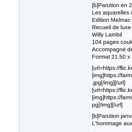
[b]Parution en 
Les aquarelles d
Edition Melmac
Recueil de luxe
Willy Lambil
104 pages coul
Accompagné de 
Format 21.50 x
[url=https://fli
[img]https://fa
.jpg[/img][/url]
[url=https://fli
[img]https://fa
pg[/img][/url]
[b]Parution janv
L'hommage aux 