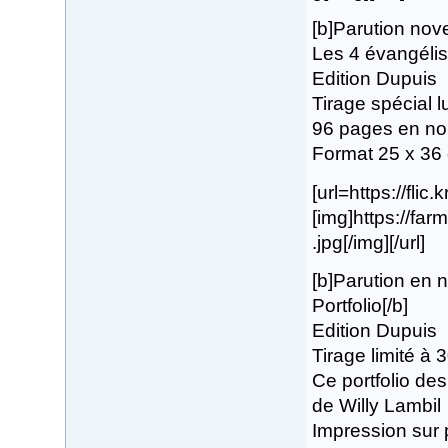
[b]Parution no
Les 4 évangélis
Edition Dupuis
Tirage spécial 
96 pages en noi
Format 25 x 36
[url=https://flic
[img]https://f
.jpg[/img][/url]
[b]Parution en
Portfolio[/b]
Edition Dupuis
Tirage limité à
Ce portfolio de
de Willy Lambil
Impression sur