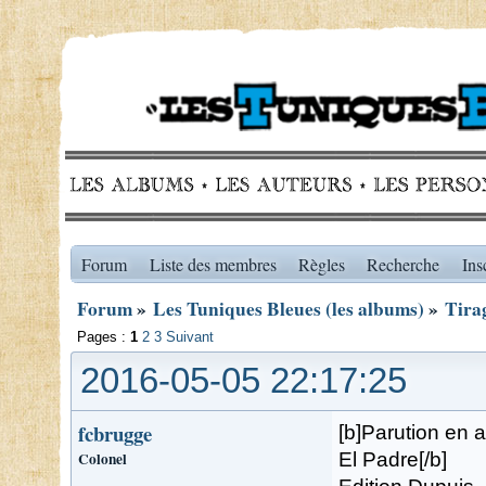
Forum
Liste des membres
Règles
Recherche
Ins
Forum
»
Les Tuniques Bleues (les albums)
»
Tirag
Pages :
1
2
3
Suivant
2016-05-05 22:17:25
fcbrugge
[b]Parution en a
Colonel
El Padre[/b]