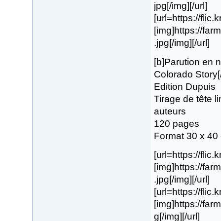
jpg[/img][/url]
[url=https://flic
[img]https://f
.jpg[/img][/url]
[b]Parution en
Colorado Story[
Edition Dupuis
Tirage de tête 
auteurs
120 pages
Format 30 x 40
[url=https://fli
[img]https://f
.jpg[/img][/url]
[url=https://flic
[img]https://fa
g[/img][/url]