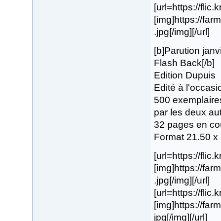
[url=https://fli
[img]https://f
.jpg[/img][/url]
[b]Parution janv
Flash Back[/b]
Edition Dupuis
Edité à l'occas
500 exemplaires
par les deux au
32 pages en co
Format 21.50 x
[url=https://flic
[img]https://f
.jpg[/img][/url]
[url=https://flic
[img]https://fa
jpg[/img][/url]