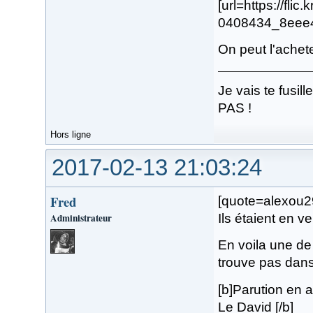
[url=https://fli
0408434_8eee4b
On peut l'achet
Je vais te fusi
PAS !
Hors ligne
2017-02-13 21:03:24
Fred
[quote=alexou29
Administrateur
Ils étaient en v
En voila une de 
trouve pas dan
[b]Parution en a
Le David [/b]