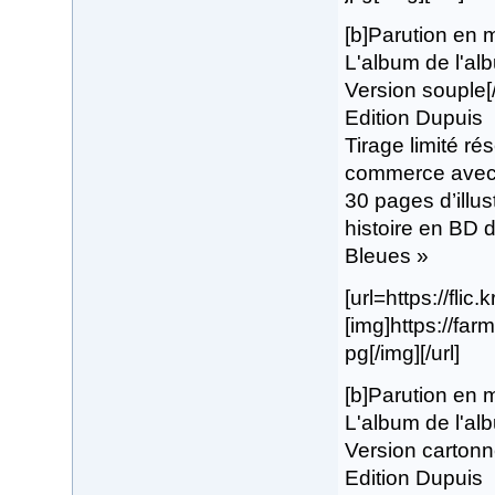
[b]Parution en 
L'album de l'al
Version souple[
Edition Dupuis
Tirage limité ré
commerce avec p
30 pages d’illus
histoire en BD 
Bleues »
[url=https://flic.
[img]https://fa
pg[/img][/url]
[b]Parution en 
L'album de l'al
Version cartonn
Edition Dupuis