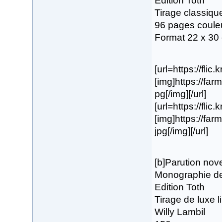
Edition Toth
Tirage classiqu
96 pages coule
Format 22 x 30
[url=https://fli
[img]https://fa
pg[/img][/url]
[url=https://fli
[img]https://fa
jpg[/img][/url]
[b]Parution no
Monographie de 
Edition Toth
Tirage de luxe 
Willy Lambil