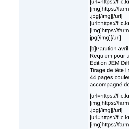
[url=https://fli
[img]https://f
.jpg[/img][/url]
[url=https://flic
[img]https://fa
jpg[/img][/url]
[b]Parution avri
Requiem pour un
Edition JEM Diff
Tirage de tête l
44 pages coule
accompagné de s
[url=https://flic
[img]https://f
.jpg[/img][/url]
[url=https://fli
[img]https://f