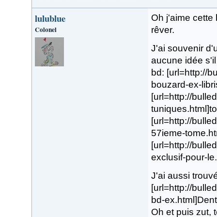
lulublue
Oh j'aime cette l
Colonel
rêver.
J'ai souvenir d
aucune idée s'il 
bd: [url=http://
bouzard-ex-libri
[url=http://bull
tuniques.html]to
[url=http://bull
57ieme-tome.htm
[url=http://bull
exclusif-pour-le.
J'ai aussi trouv
[url=http://bull
bd-ex.html]Dent 
Oh et puis zut, t