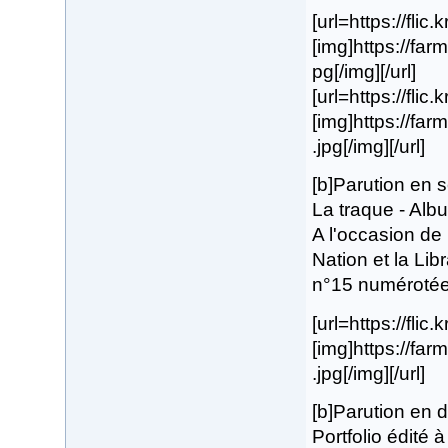
[url=https://flic
[img]https://fa
pg[/img][/url]
[url=https://flic
[img]https://fa
.jpg[/img][/url]
[b]Parution en
La traque - Albu
A l'occasion de 
Nation et la Lib
n°15 numérotée 
[url=https://fli
[img]https://f
.jpg[/img][/url]
[b]Parution en
Portfolio édité 