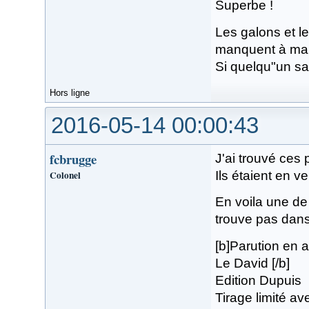
Superbe !
Les galons et l
manquent à ma c
Si quelqu"un sai
Hors ligne
2016-05-14 00:00:43
fcbrugge
J'ai trouvé ces
Colonel
Ils étaient en v
En voila une de 
trouve pas dan
[b]Parution en a
Le David [/b]
Edition Dupuis
Tirage limité a