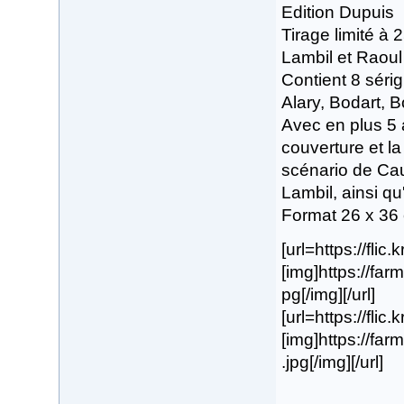
Edition Dupuis
Tirage limité à
Lambil et Raou
Contient 8 sérig
Alary, Bodart, B
Avec en plus 5 a
couverture et la
scénario de Cauv
Lambil, ainsi q
Format 26 x 36
[url=https://flic
[img]https://fa
pg[/img][/url]
[url=https://flic
[img]https://f
.jpg[/img][/url]