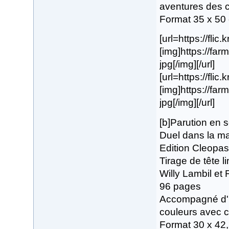
aventures des c
Format 35 x 50
[url=https://flic
[img]https://fa
jpg[/img][/url]
[url=https://flic
[img]https://fa
jpg[/img][/url]
[b]Parution en
Duel dans la ma
Edition Cleopas
Tirage de tête 
Willy Lambil et
96 pages
Accompagné d'1 
couleurs avec c
Format 30 x 42