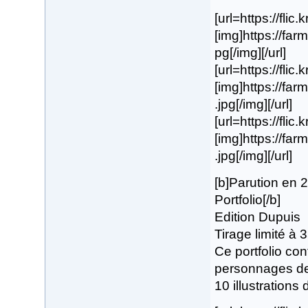
[url=https://flic
[img]https://fa
pg[/img][/url]
[url=https://flic
[img]https://f
.jpg[/img][/url]
[url=https://flic
[img]https://f
.jpg[/img][/url]
[b]Parution en 
Portfolio[/b]
Edition Dupuis
Tirage limité à
Ce portfolio con
personnages de 
10 illustrations