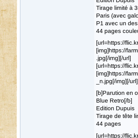
Edition Dupuis
Tirage limité à 
Paris (avec gal
P1 avec un dess
44 pages coule
[url=https://flic
[img]https://f
.jpg[/img][/url]
[url=https://flic
[img]https://f
_n.jpg[/img][/url]
[b]Parution en 
Blue Retro[/b]
Edition Dupuis
Tirage de tête 
44 pages
[url=https://flic