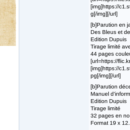
[img]https://c1
g[/img][/url]
[b]Parution en 
Des Bleus et des
Edition Dupuis
Tirage limité av
44 pages coule
[url=https://flic
[img]https://c1
pg[/img][/url]
[b]Parution dé
Manuel d'inform
Edition Dupuis
Tirage limité
32 pages en noi
Format 19 x 12