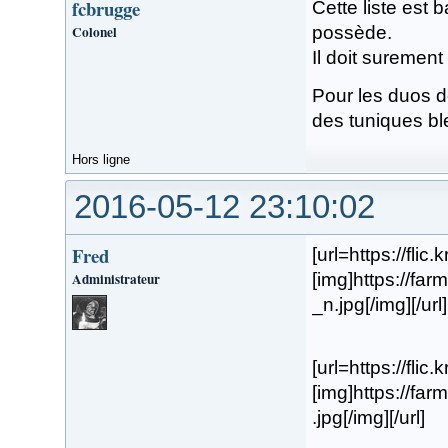
fcbrugge
Cette liste est 
Colonel
possède.
Il doit suremen
Pour les duos de
des tuniques bl
Hors ligne
2016-05-12 23:10:02
Fred
[url=https://flic
Administrateur
[img]https://f
_n.jpg[/img][/url]
[url=https://flic
[img]https://f
.jpg[/img][/url]