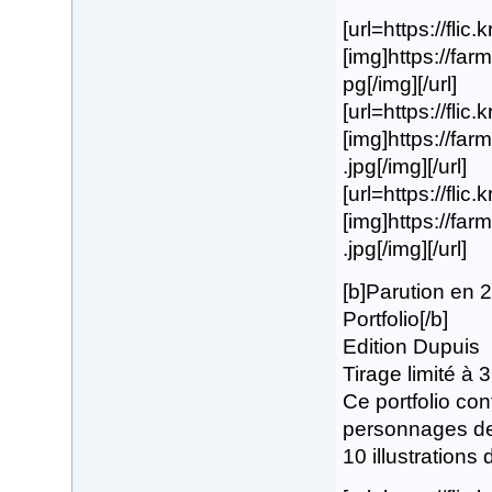
[url=https://flic
[img]https://fa
pg[/img][/url]
[url=https://flic
[img]https://f
.jpg[/img][/url]
[url=https://flic
[img]https://f
.jpg[/img][/url]
[b]Parution en 
Portfolio[/b]
Edition Dupuis
Tirage limité à
Ce portfolio con
personnages de 
10 illustrations