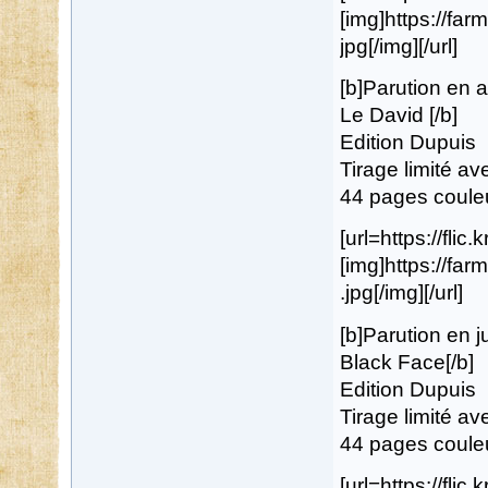
[img]https://fa
jpg[/img][/url]
[b]Parution en a
Le David [/b]
Edition Dupuis
Tirage limité a
44 pages coule
[url=https://flic
[img]https://f
.jpg[/img][/url]
[b]Parution en j
Black Face[/b]
Edition Dupuis
Tirage limité a
44 pages coule
[url=https://flic