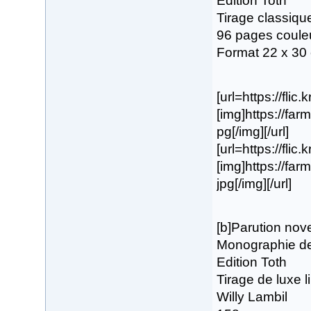
Edition Toth
Tirage classiqu
96 pages coule
Format 22 x 30
[url=https://fli
[img]https://fa
pg[/img][/url]
[url=https://fli
[img]https://fa
jpg[/img][/url]
[b]Parution no
Monographie de 
Edition Toth
Tirage de luxe 
Willy Lambil