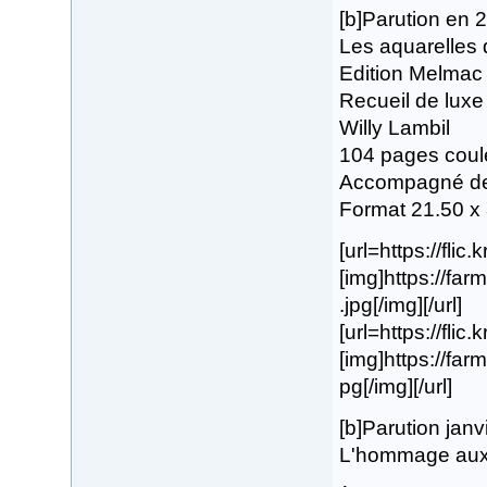
[b]Parution en 
Les aquarelles d
Edition Melmac
Recueil de luxe
Willy Lambil
104 pages coul
Accompagné de 
Format 21.50 x
[url=https://fli
[img]https://fa
.jpg[/img][/url]
[url=https://fli
[img]https://fa
pg[/img][/url]
[b]Parution janv
L'hommage aux 