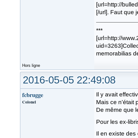
[url=http://bul
[/url]. Faut que 
***
[url=http://www
uid=3263]Collec
memorabilias de
Hors ligne
2016-05-05 22:49:08
fcbrugge
Il y avait effec
Colonel
Mais ce n'était 
De même que les
Pour les ex-libr
Il en existe de