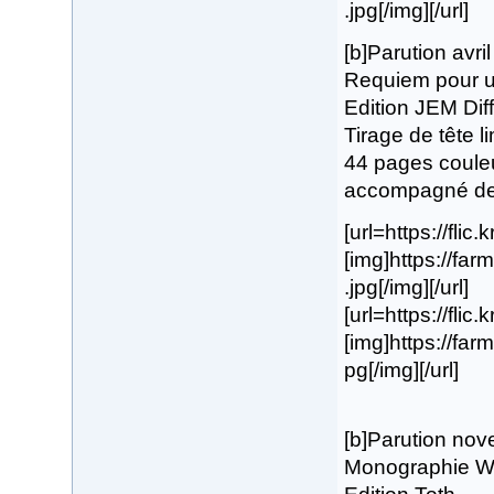
.jpg[/img][/url]
[b]Parution avri
Requiem pour un
Edition JEM Diff
Tirage de tête l
44 pages coule
accompagné de s
[url=https://flic
[img]https://fa
.jpg[/img][/url]
[url=https://flic
[img]https://fa
pg[/img][/url]
[b]Parution no
Monographie Wil