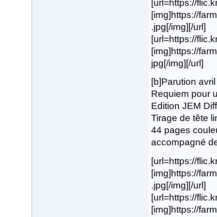
[url=https://fli
[img]https://f
.jpg[/img][/url]
[url=https://flic
[img]https://fa
jpg[/img][/url]
[b]Parution avri
Requiem pour un
Edition JEM Diff
Tirage de tête l
44 pages coule
accompagné de s
[url=https://flic
[img]https://f
.jpg[/img][/url]
[url=https://fli
[img]https://f