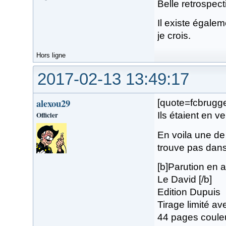
Belle retrospect
Il existe égalem
je crois.
Hors ligne
2017-02-13 13:49:17
alexou29
[quote=fcbrugge
Officier
Ils étaient en v
En voila une de 
trouve pas dan
[b]Parution en a
Le David [/b]
Edition Dupuis
Tirage limité a
44 pages coule