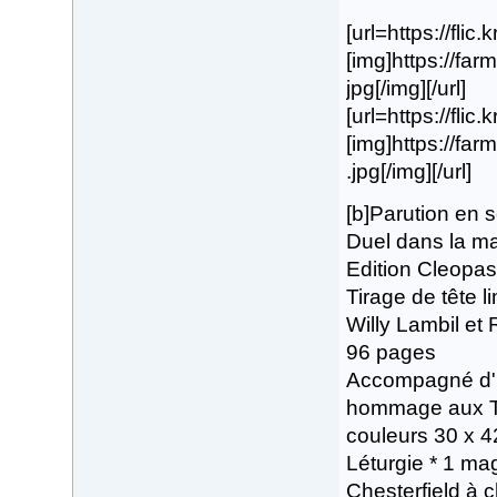
[url=https://fli
[img]https://fa
jpg[/img][/url]
[url=https://flic
[img]https://f
.jpg[/img][/url]
[b]Parution en
Duel dans la m
Edition Cleopas
Tirage de tête 
Willy Lambil et 
96 pages
Accompagné d'1 
hommage aux Tu
couleurs 30 x 
Léturgie * 1 ma
Chesterfield à 