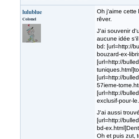
lulublue
Oh j'aime cette l
Colonel
rêver.
J'ai souvenir d
aucune idée s'il 
bd: [url=http://
bouzard-ex-libri
[url=http://bull
tuniques.html]to
[url=http://bull
57ieme-tome.htm
[url=http://bull
exclusif-pour-le.
J'ai aussi trouv
[url=http://bull
bd-ex.html]Dent 
Oh et puis zut, t