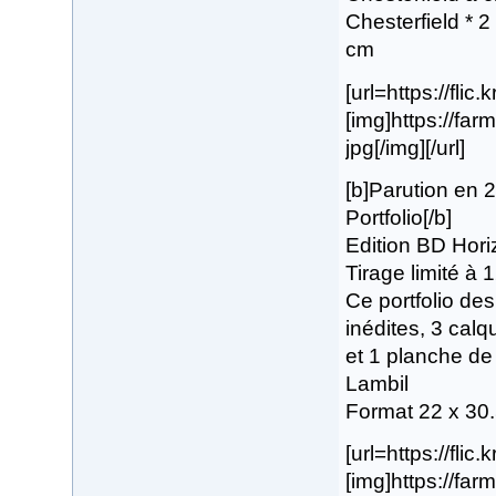
Chesterfield * 
cm
[url=https://fli
[img]https://fa
jpg[/img][/url]
[b]Parution en 
Portfolio[/b]
Edition BD Hori
Tirage limité à
Ce portfolio de
inédites, 3 calqu
et 1 planche de 
Lambil
Format 22 x 30
[url=https://fli
[img]https://fa