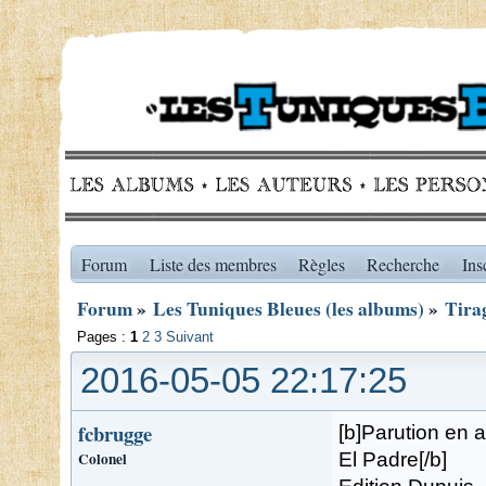
Forum
Liste des membres
Règles
Recherche
Ins
Forum
»
Les Tuniques Bleues (les albums)
»
Tirag
Pages :
1
2
3
Suivant
2016-05-05 22:17:25
fcbrugge
[b]Parution en a
Colonel
El Padre[/b]