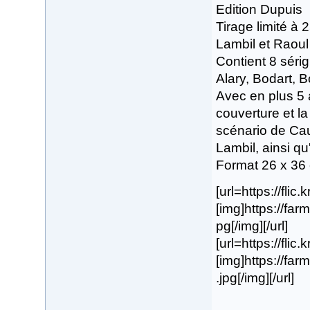
Edition Dupuis
Tirage limité à
Lambil et Raou
Contient 8 sérig
Alary, Bodart, B
Avec en plus 5 a
couverture et la
scénario de Cauv
Lambil, ainsi q
Format 26 x 36
[url=https://flic
[img]https://fa
pg[/img][/url]
[url=https://flic
[img]https://f
.jpg[/img][/url]