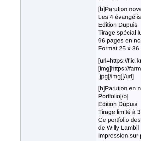
[b]Parution no
Les 4 évangélis
Edition Dupuis
Tirage spécial 
96 pages en noi
Format 25 x 36
[url=https://flic
[img]https://f
.jpg[/img][/url]
[b]Parution en
Portfolio[/b]
Edition Dupuis
Tirage limité à
Ce portfolio de
de Willy Lambil
Impression sur