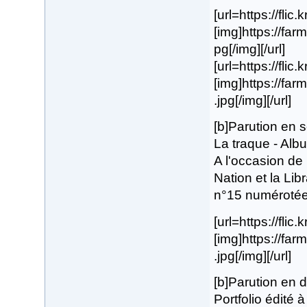
[url=https://flic
[img]https://fa
pg[/img][/url]
[url=https://flic
[img]https://fa
.jpg[/img][/url]
[b]Parution en
La traque - Albu
A l'occasion de 
Nation et la Lib
n°15 numérotée 
[url=https://fli
[img]https://f
.jpg[/img][/url]
[b]Parution en
Portfolio édité 