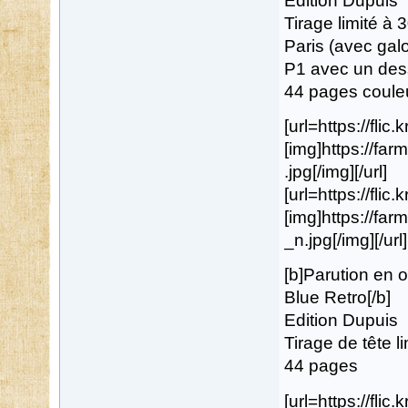
Edition Dupuis
Tirage limité à 
Paris (avec gal
P1 avec un dess
44 pages coule
[url=https://flic
[img]https://f
.jpg[/img][/url]
[url=https://flic
[img]https://f
_n.jpg[/img][/url]
[b]Parution en 
Blue Retro[/b]
Edition Dupuis
Tirage de tête 
44 pages
[url=https://flic