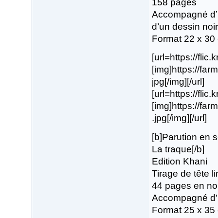
158 pages
Accompagné d’u
d’un dessin noir
Format 22 x 30
[url=https://flic
[img]https://fa
jpg[/img][/url]
[url=https://flic
[img]https://f
.jpg[/img][/url]
[b]Parution en
La traque[/b]
Edition Khani
Tirage de tête 
44 pages en noi
Accompagné d'u
Format 25 x 35