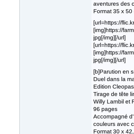
aventures des c
Format 35 x 50
[url=https://flic
[img]https://fa
jpg[/img][/url]
[url=https://flic
[img]https://fa
jpg[/img][/url]
[b]Parution en
Duel dans la ma
Edition Cleopas
Tirage de tête 
Willy Lambil et
96 pages
Accompagné d'1 
couleurs avec c
Format 30 x 42