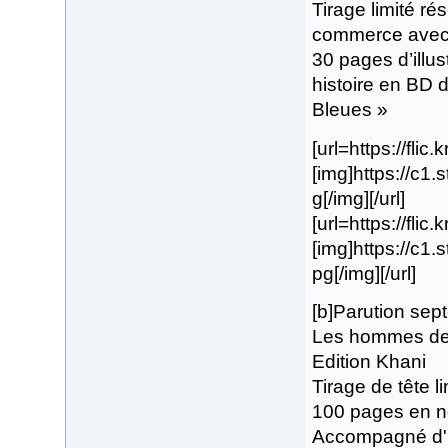
Tirage limité ré
commerce avec p
30 pages d’illus
histoire en BD 
Bleues »
[url=https://flic
[img]https://c1
g[/img][/url]
[url=https://flic
[img]https://c1
pg[/img][/url]
[b]Parution se
Les hommes de p
Edition Khani
Tirage de tête 
100 pages en no
Accompagné d'un