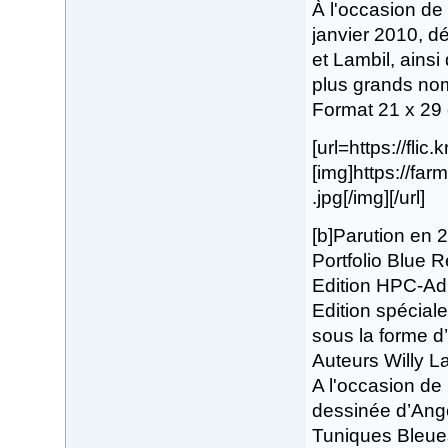
À l'occasion de
janvier 2010, d
et Lambil, ains
plus grands nom
Format 21 x 29
[url=https://flic
[img]https://fa
.jpg[/img][/url]
[b]Parution en 
Portfolio Blue Re
Edition HPC-Adl
Edition spécial
sous la forme d’
Auteurs Willy L
A l'occasion de 
dessinée d’Ang
Tuniques Bleues