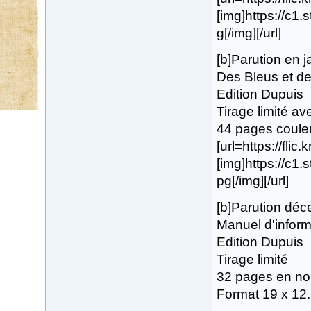
[img]https://c1
g[/img][/url]
[b]Parution en 
Des Bleus et des
Edition Dupuis
Tirage limité av
44 pages coule
[url=https://flic
[img]https://c1
pg[/img][/url]
[b]Parution dé
Manuel d'inform
Edition Dupuis
Tirage limité
32 pages en noi
Format 19 x 12