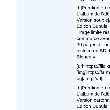
[b]Parution en 
L'album de l'al
Version souple[
Edition Dupuis
Tirage limité ré
commerce avec p
30 pages d’illus
histoire en BD 
Bleues »
[url=https://flic.
[img]https://fa
pg[/img][/url]
[b]Parution en 
L'album de l'al
Version cartonn
Edition Dupuis