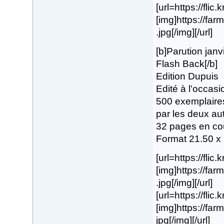
[url=https://fli
[img]https://f
.jpg[/img][/url]
[b]Parution janv
Flash Back[/b]
Edition Dupuis
Edité à l'occas
500 exemplaires
par les deux au
32 pages en co
Format 21.50 x
[url=https://flic
[img]https://f
.jpg[/img][/url]
[url=https://flic
[img]https://fa
jpg[/img][/url]