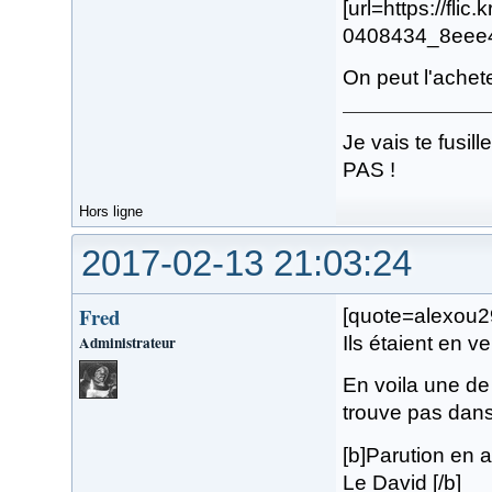
[url=https://fli
0408434_8eee4b
On peut l'achet
Je vais te fusi
PAS !
Hors ligne
2017-02-13 21:03:24
Fred
[quote=alexou29
Administrateur
Ils étaient en v
En voila une de 
trouve pas dan
[b]Parution en a
Le David [/b]