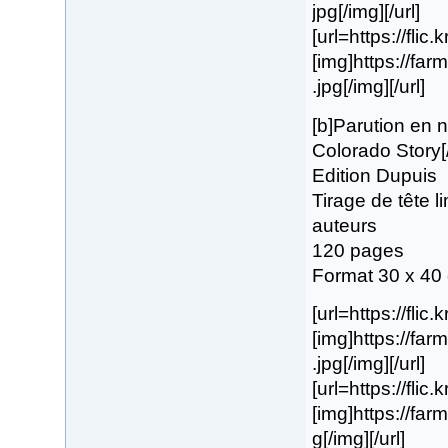
jpg[/img][/url]
[url=https://flic
[img]https://f
.jpg[/img][/url]
[b]Parution en
Colorado Story[
Edition Dupuis
Tirage de tête 
auteurs
120 pages
Format 30 x 40
[url=https://fli
[img]https://f
.jpg[/img][/url]
[url=https://flic
[img]https://fa
g[/img][/url]