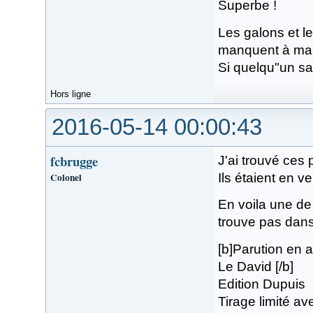
Superbe !
Les galons et l
manquent à ma c
Si quelqu"un sai
Hors ligne
2016-05-14 00:00:43
fcbrugge
J'ai trouvé ces
Colonel
Ils étaient en v
En voila une de 
trouve pas dan
[b]Parution en a
Le David [/b]
Edition Dupuis
Tirage limité a