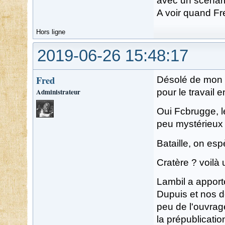
avec un scénar
A voir quand F
Hors ligne
2019-06-26 15:48:17
Fred
Désolé de mon si
Administrateur
pour le travail e
Oui Fcbrugge, l
peu mystérieux "
Bataille, on espè
Cratère ? voilà 
Lambil a apport
Dupuis et nos d
peu de l'ouvrage
la prépublicatio