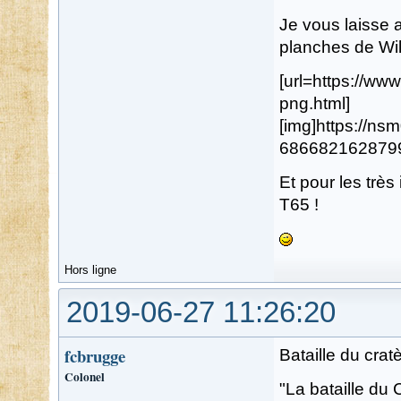
Je vous laisse a
planches de Wil
[url=https://w
png.html]
[img]https://n
68668216287996
Et pour les très
T65 !
Hors ligne
2019-06-27 11:26:20
fcbrugge
Bataille du cra
Colonel
"La bataille du