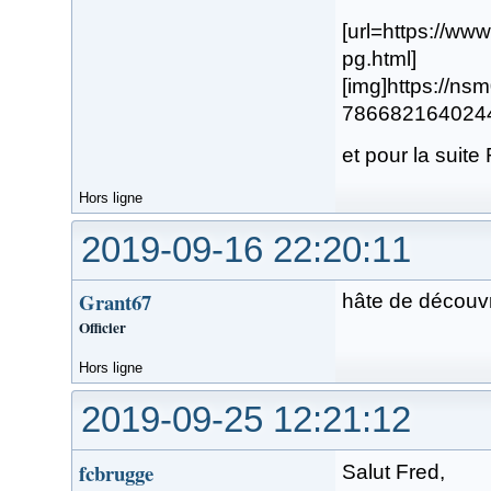
[url=https://w
pg.html]
[img]https://n
78668216402446.
et pour la suit
Hors ligne
2019-09-16 22:20:11
Grant67
hâte de découvr
Officier
Hors ligne
2019-09-25 12:21:12
fcbrugge
Salut Fred,