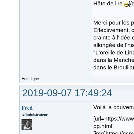
Hâte de lire
[/
Merci pour les 
Effectivement, c
crainte à l'idé
allongée de l'hi
"L'oreille de L
dans la Manche"
dans le Brouillar
Hors ligne
2019-09-07 17:49:24
Fred
Voilà la couver
Administrateur
[url=https://w
pg.html]
[img]https://n