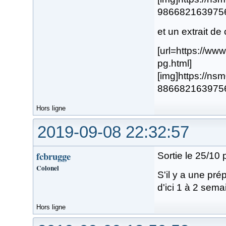
98668216397568.
et un extrait de
[url=https://w
pg.html]
[img]https://n
88668216397567.
Hors ligne
2019-09-08 22:32:57
fcbrugge
Sortie le 25/10 
Colonel
S'il y a une pr
d'ici 1 à 2 sem
Hors ligne