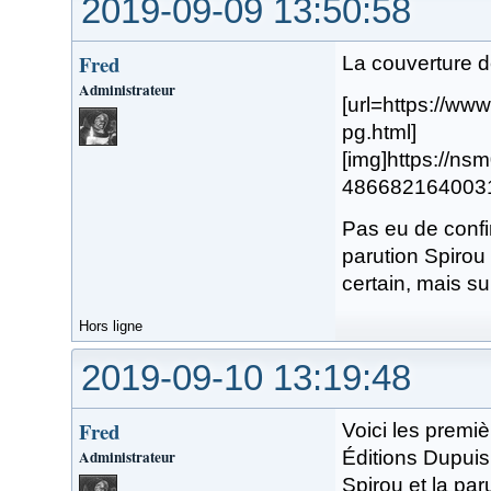
2019-09-09 13:50:58
Fred
La couverture d
Administrateur
[url=https://w
pg.html]
[img]https://n
48668216400319.
Pas eu de confi
parution Spirou 
certain, mais su
Hors ligne
2019-09-10 13:19:48
Fred
Voici les premi
Administrateur
Éditions Dupuis 
Spirou et la par