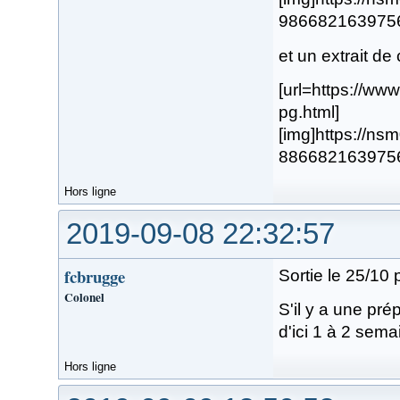
98668216397568.
et un extrait de
[url=https://w
pg.html]
[img]https://n
88668216397567.
Hors ligne
2019-09-08 22:32:57
fcbrugge
Sortie le 25/10 
Colonel
S'il y a une pr
d'ici 1 à 2 sem
Hors ligne