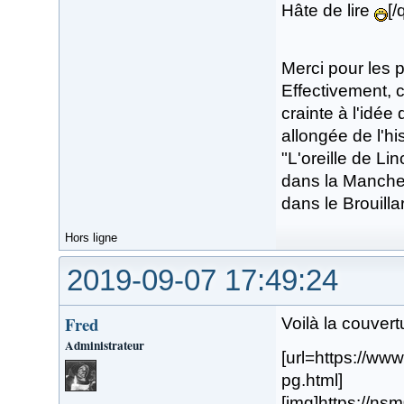
Hâte de lire
[/
Merci pour les 
Effectivement, c
crainte à l'idé
allongée de l'hi
"L'oreille de L
dans la Manche"
dans le Brouillar
Hors ligne
2019-09-07 17:49:24
Fred
Voilà la couver
Administrateur
[url=https://w
pg.html]
[img]https://n