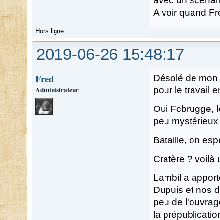
avec un scénar
A voir quand F
Hors ligne
2019-06-26 15:48:17
Fred
Désolé de mon si
Administrateur
pour le travail e
Oui Fcbrugge, l
peu mystérieux "
Bataille, on espè
Cratère ? voilà 
Lambil a apport
Dupuis et nos d
peu de l'ouvrage
la prépublicatio