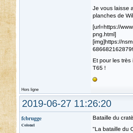
Je vous laisse a
planches de Wil
[url=https://w
png.html]
[img]https://n
68668216287996
Et pour les très
T65 !
Hors ligne
2019-06-27 11:26:20
fcbrugge
Bataille du cra
Colonel
"La bataille du