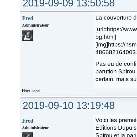
2019-09-09 13:50:58
Fred
La couverture d
Administrateur
[url=https://w
pg.html]
[img]https://n
48668216400319.
Pas eu de confi
parution Spirou 
certain, mais su
Hors ligne
2019-09-10 13:19:48
Fred
Voici les premi
Administrateur
Éditions Dupuis 
Spirou et la par