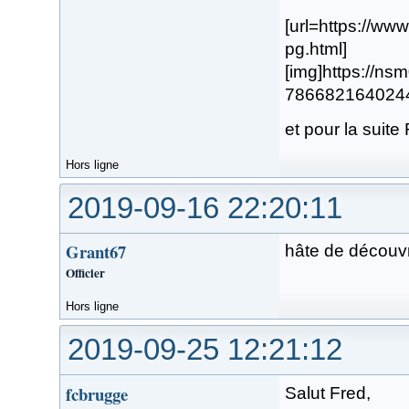
[url=https://w
pg.html]
[img]https://n
78668216402446.
et pour la suit
Hors ligne
2019-09-16 22:20:11
Grant67
hâte de découvr
Officier
Hors ligne
2019-09-25 12:21:12
fcbrugge
Salut Fred,