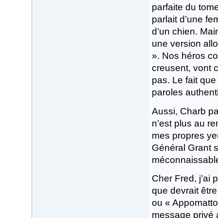
parfaite du tom
parlait d’une f
d’un chien. Mai
une version all
». Nos héros con
creusent, vont 
pas. Le fait que
paroles authent
Aussi, Charb pa
n’est plus au re
mes propres yeu
Général Grant s
méconnaissabl
Cher Fred, j’ai 
que devrait être
ou « Appomatto
message privé a