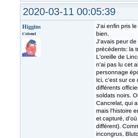
2020-03-11 00:05:39
Higgins
J'ai enfin pris l
Colonel
bien.
J'avais peur de
précédents: la t
L'oreille de Lin
n'ai pas lu cet 
personnage épon
Ici, c'est sur ce
différents offici
soldats noirs. O
Cancrelat, qui 
mais l'histoire 
et capturé, d'o
différent). Comm
incongrus, Blutch