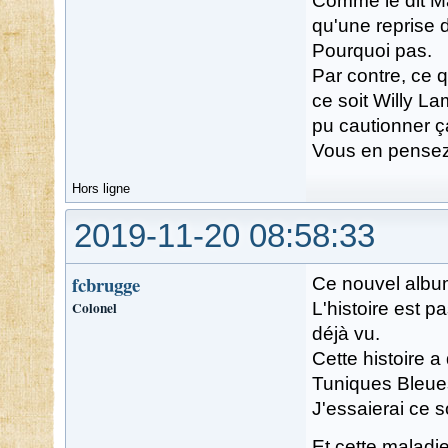
Comme le dit M
qu'une reprise d
Pourquoi pas.
Par contre, ce 
ce soit Willy Lam
pu cautionner ç
Vous en pensez
Hors ligne
2019-11-20 08:58:33
fcbrugge
Ce nouvel albu
Colonel
L'histoire est p
déjà vu.
Cette histoire 
Tuniques Bleues.
J'essaierai ce s
Et cette maladie