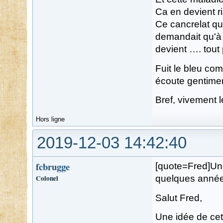
Ca en devient ri
Ce cancrelat q
demandait qu'à 
devient …. tout
Fuit le bleu co
écoute gentimen
Bref, vivement l
Hors ligne
2019-12-03 14:42:40
fcbrugge
[quote=Fred]Une
Colonel
quelques années
Salut Fred,
Une idée de cett