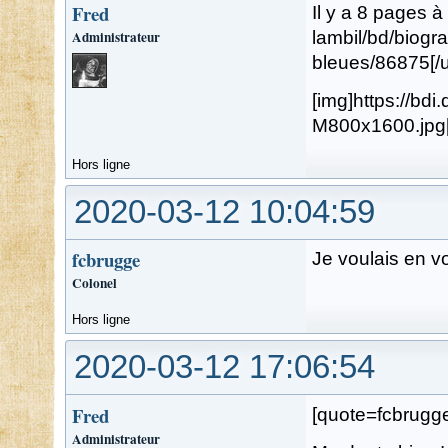
Fred
Il y a 8 pages à
Administrateur
lambil/bd/biogr
bleues/86875[/u
[img]https://b
M800x1600.jpg[
Hors ligne
2020-03-12 10:04:59
fcbrugge
Je voulais en v
Colonel
Hors ligne
2020-03-12 17:06:54
Fred
[quote=fcbrugge
Administrateur