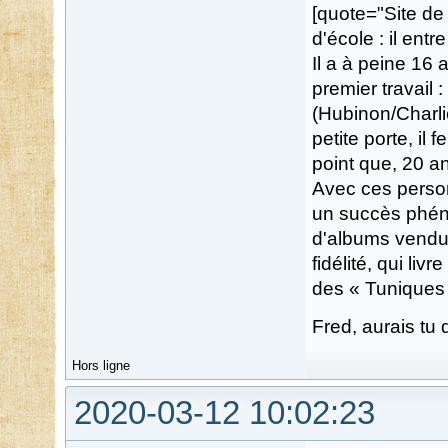
[quote="Site de
d'école : il en
Il a à peine 16
premier travail 
(Hubinon/Charlie
petite porte, il
point que, 20 an
Avec ces person
un succès phéno
d'albums vendus
fidélité, qui l
des « Tuniques 
Fred, aurais tu 
Hors ligne
2020-03-12 10:02:23