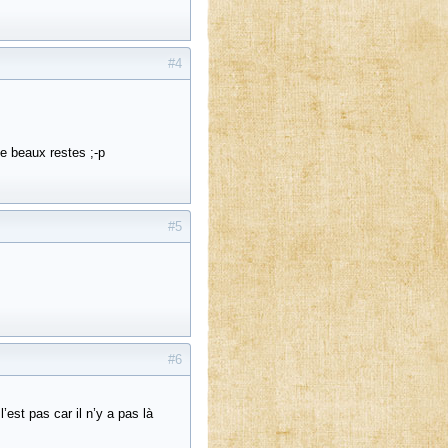
#4
de beaux restes ;-p
#5
#6
’est pas car il n’y a pas là