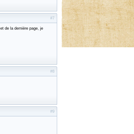
#7
t de la dernière page, je
#8
#9