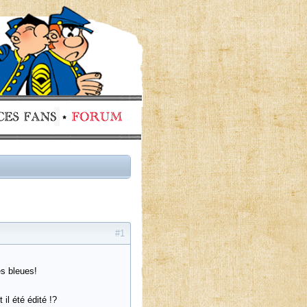
#1
es bleues!
il été édité !?