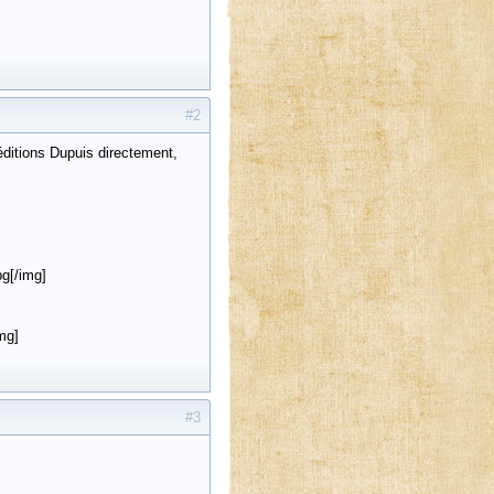
#2
éditions Dupuis directement,
g[/img]
mg]
#3