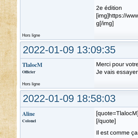
2e édition
[img]https://w
g[/img]
Hors ligne
2022-01-09 13:09:35
TlalocM
Merci pour votre
Officier
Je vais essayer
Hors ligne
2022-01-09 18:58:03
Aline
[quote=TlalocM]
Colonel
[/quote]
Il est comme ça,