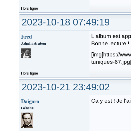
Hors ligne
2023-10-18 07:49:19
Fred
L'album est app
Administrateur
Bonne lecture !
[img]https://w
tuniques-67.jpg
Hors ligne
2023-10-21 23:49:02
Daigoro
Ca y est ! Je l'ai
Général