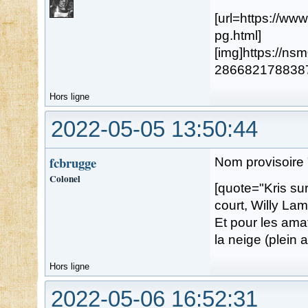
[url=https://w
pg.html]
[img]https://n
28668217883878.
Hors ligne
2022-05-05 13:50:44
fcbrugge
Nom provisoire 
Colonel
[quote="Kris su
court, Willy La
Et pour les amat
la neige (plein a
Hors ligne
2022-05-06 16:52:31