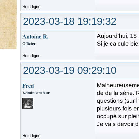
Hors ligne
2023-03-18 19:19:32
Antoine R.
Aujourd'hui, 18
Officier
Si je calcule bi
Hors ligne
2023-03-19 09:29:10
Fred
Malheureusement
Administrateur
de de la série.
questions (sur l'
plusieurs fois e
occupé sur plein
Je vais devoir d
Hors ligne