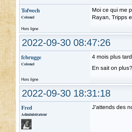
Tofwech
Moi ce qui me pl
Colonel
Rayan, Tripps e
Hors ligne
2022-09-30 08:47:26
fcbrugge
4 mois plus tard
Colonel
En sait on plus
Hors ligne
2022-09-30 18:31:18
Fred
J'attends des no
Administrateur