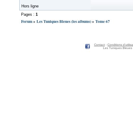
Hors ligne
Pages :
1
Forum
»
Les Tuniques Bleues (les albums)
»
Tome 67
Contact
-
Conditions d'utilisa
Les Tuniques Bleues 