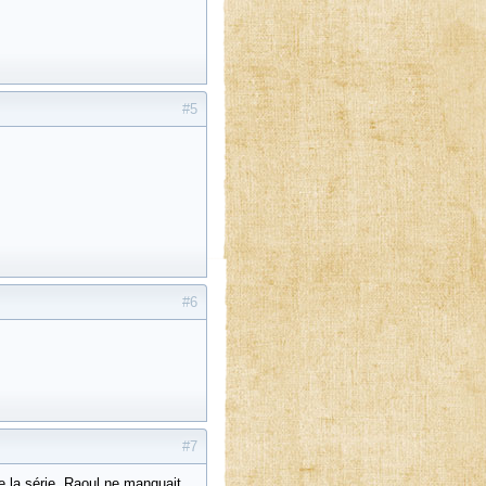
#5
#6
#7
e la série. Raoul ne manquait