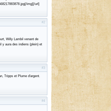
8217883878.jpg[/img][/url]
#2
urt, Willy Lambil venant de
 y aura des indiens (plein) et
#3
n, Tripps et Plume d'argent.
#4