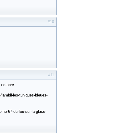
#10
#11
0 octobre
/lambil-les-tuniques-bleues-
tome-67-du-feu-sur-la-glace-