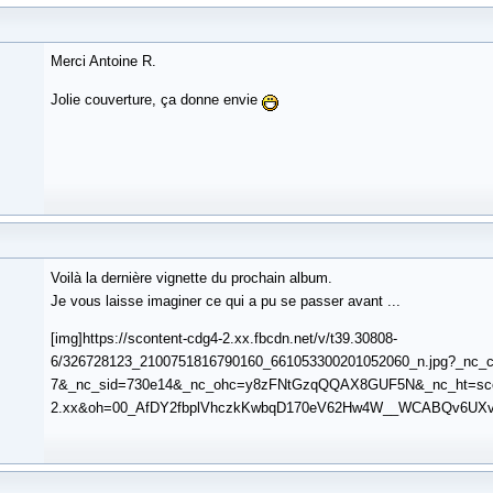
Merci Antoine R.
Jolie couverture, ça donne envie
Voilà la dernière vignette du prochain album.
Je vous laisse imaginer ce qui a pu se passer avant ...
[img]https://scontent-cdg4-2.xx.fbcdn.net/v/t39.30808-
6/326728123_2100751816790160_661053300201052060_n.jpg?_nc_
7&_nc_sid=730e14&_nc_ohc=y8zFNtGzqQQAX8GUF5N&_nc_ht=scon
2.xx&oh=00_AfDY2fbplVhczkKwbqD170eV62Hw4W__WCABQv6UXv