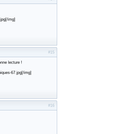
jpg[/img]
#15
nne lecture !
ques-67.jpg[/img]
#16