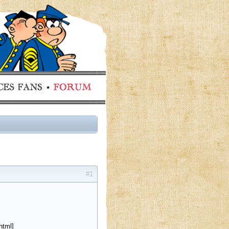
#1
html]