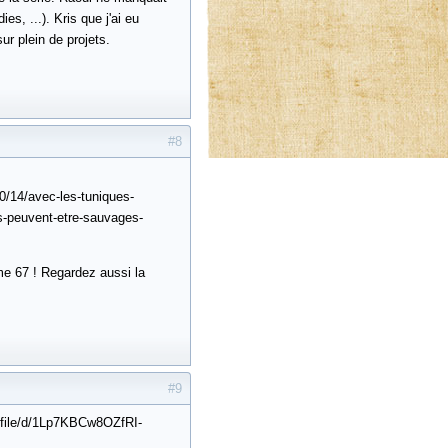
s, ...). Kris que j'ai eu
ur plein de projets.
#8
0/14/avec-les-tuniques-
nts-peuvent-etre-sauvages-
me 67 ! Regardez aussi la
#9
m/file/d/1Lp7KBCw8OZfRI-