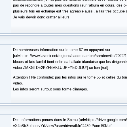
pas de répondre à toutes mes questions (sur l'album en cours, des oldie
plusieurs fois en échange est très agréable aussi, a l'air très occupé s
Je vais devoir donc gratter ailleurs.
De nombreuses information sur le tome 67 en appuyant sur
[url=https://www.lavenir.net/regions/basse-sambre/sambreville/2022/1
bleues-et-kris-lambil-tient-enfin-sa-ballade-irlandaise-que-les-dirigea
video-ZMXGTDE2KZFBVKLUUPFYEDDLIU/] ce lien [/url]
Attention ! Ne confondez pas les infos sur le tome 66 et celles du to
vidéo.
Les infos seront surtout sous forme d'images.
Des informations parues dans le Spirou [url=https://drive.google.co
vX4bSfr3txhoprvYrI/view?usp=drivesdk]n°4439 Page 50[/url]