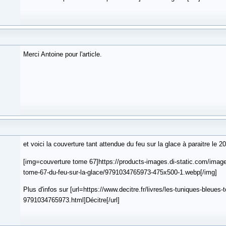
Merci Antoine pour l'article.
et voici la couverture tant attendue du feu sur la glace à paraitre le 2
[img=couverture tome 67]https://products-images.di-static.com/image
tome-67-du-feu-sur-la-glace/9791034765973-475x500-1.webp[/img]
Plus d'infos sur [url=https://www.decitre.fr/livres/les-tuniques-bleues-
9791034765973.html]Décitre[/url]