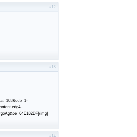
#12
#13
cat=103&ccb=1-
tent-cdg4-
goAg&oe=64E182DF[/img]
#14