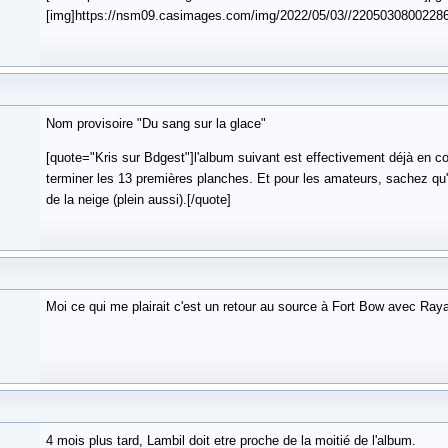
[img]https://nsm09.casimages.com/img/2022/05/03//220503080022866
Nom provisoire "Du sang sur la glace"
[quote="Kris sur Bdgest"]l'album suivant est effectivement déjà en co
terminer les 13 premières planches. Et pour les amateurs, sachez qu'il
de la neige (plein aussi).[/quote]
Moi ce qui me plairait c'est un retour au source à Fort Bow avec Raya
4 mois plus tard, Lambil doit etre proche de la moitié de l'album.