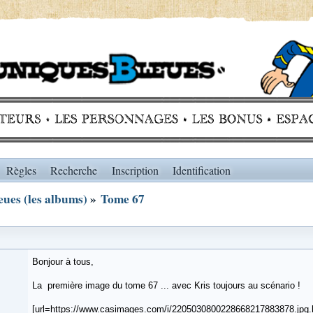
Règles
Recherche
Inscription
Identification
ues (les albums)
»
Tome 67
Bonjour à tous,
La première image du tome 67 ... avec Kris toujours au scénario !
[url=https://www.casimages.com/i/2205030800228668217883878.jpg.