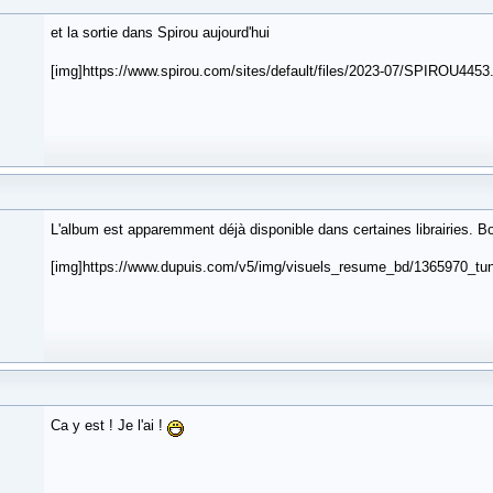
et la sortie dans Spirou aujourd'hui
[img]https://www.spirou.com/sites/default/files/2023-07/SPIROU4453.
L'album est apparemment déjà disponible dans certaines librairies. Bo
[img]https://www.dupuis.com/v5/img/visuels_resume_bd/1365970_tuni
Ca y est ! Je l'ai !