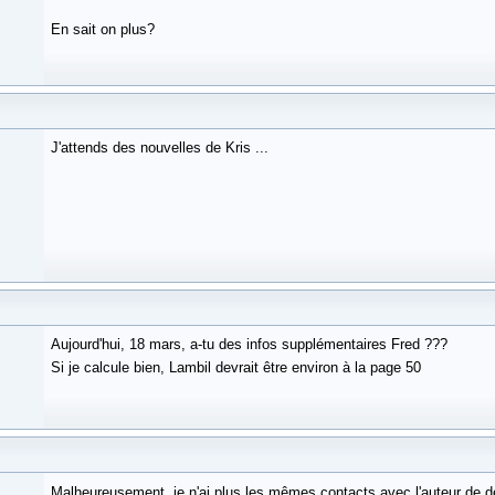
En sait on plus?
J'attends des nouvelles de Kris ...
Aujourd'hui, 18 mars, a-tu des infos supplémentaires Fred ???
Si je calcule bien, Lambil devrait être environ à la page 50
Malheureusement, je n'ai plus les mêmes contacts avec l'auteur de d