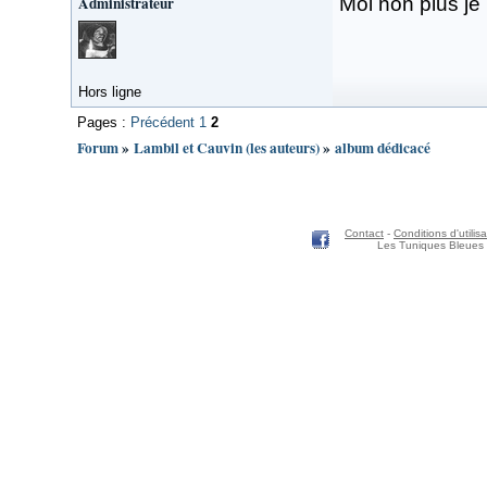
Administrateur
Moi non plus je n
Hors ligne
Pages :
Précédent
1
2
Forum
»
Lambil et Cauvin (les auteurs)
»
album dédicacé
Contact
-
Conditions d'utilisa
Les Tuniques Bleues 