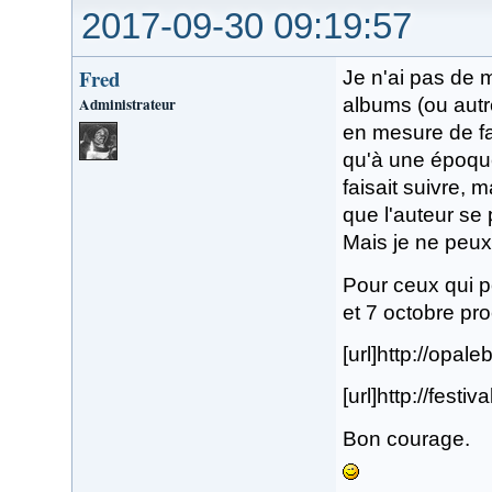
2017-09-30 09:19:57
Fred
Je n'ai pas de 
Administrateur
albums (ou autr
en mesure de fai
qu'à une époqu
faisait suivre, 
que l'auteur se
Mais je ne peux
Pour ceux qui po
et 7 octobre pr
[url]http://opale
[url]http://festiv
Bon courage.