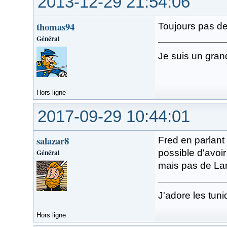
2013-12-29 21:54:06
thomas94
Toujours pas d
Général
Je suis un gran
Hors ligne
2017-09-29 10:44:01
salazar8
Fred en parlant d
Général
possible d'avoi
mais pas de Lam
J'adore les tuni
Hors ligne