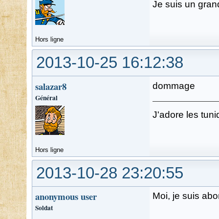
Je suis un gran
Hors ligne
2013-10-25 16:12:38
salazar8
dommage
Général
J'adore les tuni
Hors ligne
2013-10-28 23:20:55
anonymous user
Moi, je suis ab
Soldat