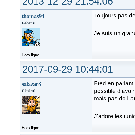
2013-12-29 21:54:06
thomas94
Toujours pas d
Général
Je suis un gran
Hors ligne
2017-09-29 10:44:01
salazar8
Fred en parlant d
Général
possible d'avoi
mais pas de Lam
J'adore les tuni
Hors ligne