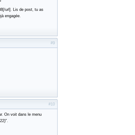
[/url]. Lis de post, tu as
déjà engagée.
#9
#10
r. On voit dans le menu
22)".