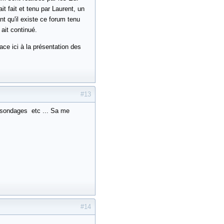
t fait et tenu par Laurent, un
t qu'il existe ce forum tenu
 ait continué.
ace ici à la présentation des
#13
s sondages etc ... Sa me
#14