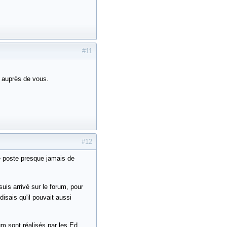
#11
r auprès de vous.
#12
e poste presque jamais de
uis arrivé sur le forum, pour
disais qu'il pouvait aussi
um sont réalisés par les Ed.