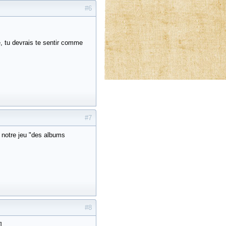
#6
te, tu devrais te sentir comme
#7
 à notre jeu "des albums
#8
]