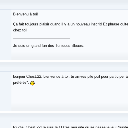
Bienvenu à toi!
Ça fait toujours plaisir quand il y a un nouveau inscrit! Et phrase cul
chez toi!
Je suis un grand fan des Tuniques Bleues.
bonjour Chest.22, bienvenue à toi, tu arrives pile poil pour participer
préférés".
[quote=Chest.22]Je suis la !.Dites moi vite ou se passe le jeu![/quote