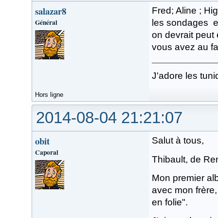
salazar8
Fred; Aline ; H
Général
les sondages e
on devrait peut
vous avez au fa
J'adore les tuni
Hors ligne
2014-08-04 21:21:07
obit
Salut à tous,
Caporal
Thibault, de Re
Mon premier al
avec mon frère, 
en folie".