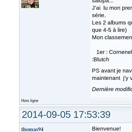
salopa..."
J'ai lu mon prem
série.
Les 2 albums que
que 4-5 à lire)
Mon classemen
1er : Cornenel
:Blutch
PS avant je navi
maintenant j'y 
Dernière modifi
Hors ligne
2014-09-05 17:53:39
thomas94
Bienvenue!