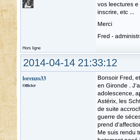
vos leectures e
inscrire, etc ...
Merci
Fred - administ
Hors ligne
2014-04-14 21:33:12
lorenzo33
Bonsoir Fred, et
Officier
en Gironde . J'
adolescence, ap
Astérix, les Sch
de suite accroch
guerre de séces
prend d'affectio
Me suis rendu t