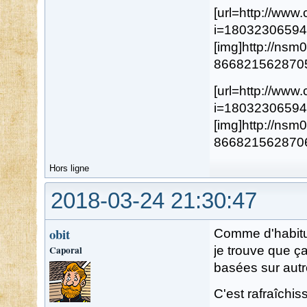
[url=http://ww
i=18032306594
[img]http://ns
8668215628705.j
[url=http://ww
i=18032306594
[img]http://ns
8668215628706.j
Hors ligne
2018-03-24 21:30:47
obit
Comme d'habitud
Caporal
je trouve que ç
basées sur aut
C'est rafraîchis