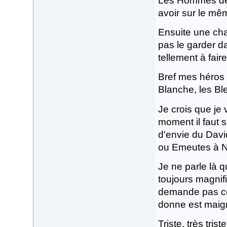
Les Hommes de p
avoir sur le mê
Ensuite une cha
pas le garder d
tellement à fai
Bref mes héros 
Blanche, les Ble
Je crois que je 
moment il faut s
d'envie du Davi
ou Emeutes à 
Je ne parle là q
toujours magnif
demande pas com
donne est maig
Triste, très tris