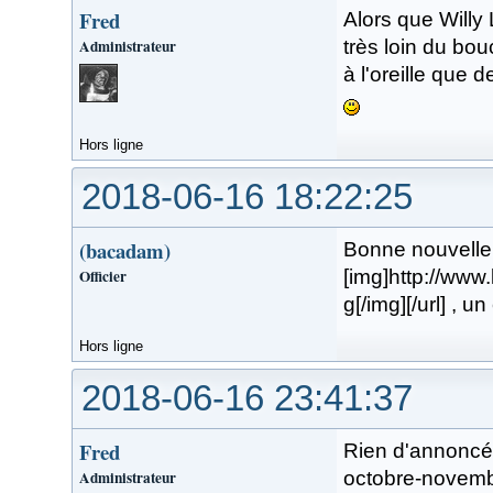
Fred
Alors que Willy 
Administrateur
très loin du bou
à l'oreille que 
Hors ligne
2018-06-16 18:22:25
(bacadam)
Bonne nouvelle p
Officier
[img]http://www
g[/img][/url] , 
Hors ligne
2018-06-16 23:41:37
Fred
Rien d'annoncé 
Administrateur
octobre-novemb