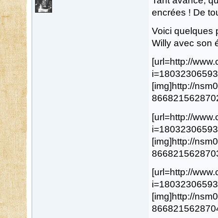
Tant avancé, qu
encrées ! De to
Voici quelques 
Willy avec son é
[url=http://ww
i=18032306593
[img]http://ns
8668215628702.j
[url=http://ww
i=18032306593
[img]http://ns
8668215628703.j
[url=http://ww
i=18032306593
[img]http://ns
8668215628704.j