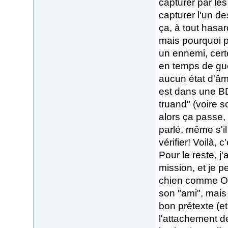
capturer par les
capturer l'un d
ça, à tout hasard
mais pourquoi p
un ennemi, certe
en temps de guer
aucun état d'â
est dans une BD
truand" (voire 
alors ça passe,
parlé, même s'i
vérifier! Voilà, 
Pour le reste, j'
mission, et je 
chien comme Obi
son "ami", mais 
bon prétexte (et
l'attachement d