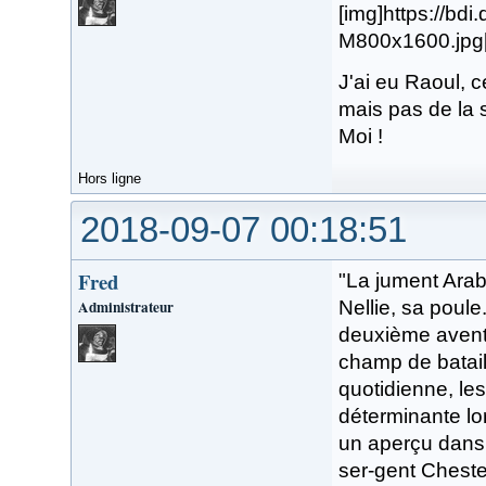
[img]https://b
M800x1600.jpg[
J'ai eu Raoul, c
mais pas de la s
Moi !
Hors ligne
2018-09-07 00:18:51
Fred
"La jument Arab
Administrateur
Nellie, sa poule
deuxième aventu
champ de batail
quotidienne, le
déterminante lor
un aperçu dans 
ser-gent Chester