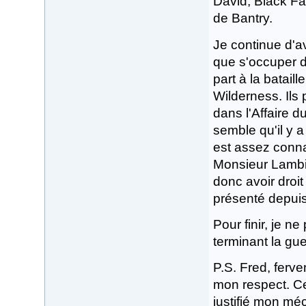
David, Black Fa
de Bantry.
Je continue d'av
que s'occuper d
part à la batail
Wilderness. Ils 
dans l'Affaire 
semble qu'il y 
est assez conna
Monsieur Lambil
donc avoir droit
présenté depui
Pour finir, je n
terminant la gue
P.S. Fred, ferv
mon respect. Ce
justifié mon m