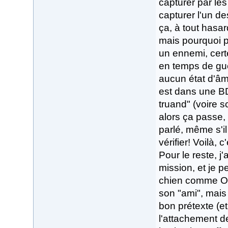
capturer par les
capturer l'un d
ça, à tout hasard
mais pourquoi p
un ennemi, certe
en temps de guer
aucun état d'â
est dans une BD
truand" (voire 
alors ça passe,
parlé, même s'i
vérifier! Voilà, 
Pour le reste, j'
mission, et je 
chien comme Obi
son "ami", mais 
bon prétexte (et
l'attachement d