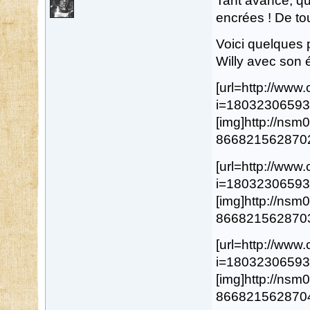
Tant avancé, qu
encrées ! De to
Voici quelques 
Willy avec son é
[url=http://ww
i=18032306593
[img]http://ns
8668215628702.j
[url=http://ww
i=18032306593
[img]http://ns
8668215628703.j
[url=http://ww
i=18032306593
[img]http://ns
8668215628704.j