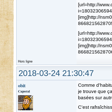
[url=http://ww
i=18032306594
[img]http://ns
8668215628705.j
[url=http://ww
i=18032306594
[img]http://ns
8668215628706.j
Hors ligne
2018-03-24 21:30:47
obit
Comme d'habitud
Caporal
je trouve que ç
basées sur aut
C'est rafraîchis