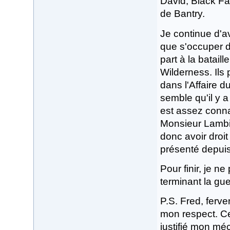
David, Black Fa
de Bantry.
Je continue d'av
que s'occuper d
part à la batail
Wilderness. Ils 
dans l'Affaire 
semble qu'il y 
est assez conna
Monsieur Lambil
donc avoir droit
présenté depui
Pour finir, je n
terminant la gue
P.S. Fred, ferv
mon respect. Ce
justifié mon m