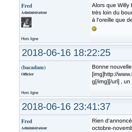
Fred
Alors que Willy 
Administrateur
très loin du bou
à l'oreille que 
Hors ligne
2018-06-16 18:22:25
(bacadam)
Bonne nouvelle p
Officier
[img]http://www
g[/img][/url] , 
Hors ligne
2018-06-16 23:41:37
Fred
Rien d'annoncé 
Administrateur
octobre-novemb