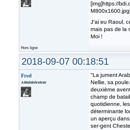
[img]https://b
M800x1600.jpg[
J'ai eu Raoul, c
mais pas de la s
Moi !
Hors ligne
2018-09-07 00:18:51
Fred
"La jument Arab
Administrateur
Nellie, sa poule
deuxième aventu
champ de batail
quotidienne, le
déterminante lor
un aperçu dans 
ser-gent Chester