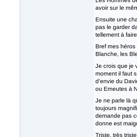
Les Hommes de p
avoir sur le mê
Ensuite une cha
pas le garder d
tellement à fai
Bref mes héros 
Blanche, les Ble
Je crois que je 
moment il faut s
d'envie du Davi
ou Emeutes à 
Je ne parle là q
toujours magnif
demande pas com
donne est maig
Triste, très tris