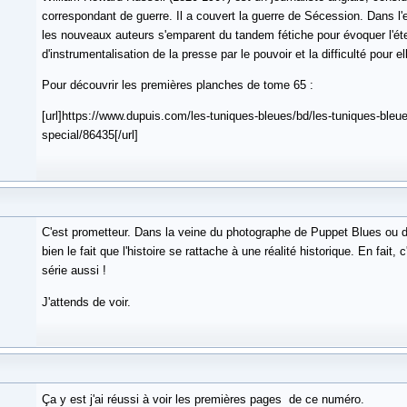
correspondant de guerre. Il a couvert la guerre de Sécession. Dans l'
les nouveaux auteurs s'emparent du tandem fétiche pour évoquer l'éte
d'instrumentalisation de la presse par le pouvoir et la difficulté pour el
Pour découvrir les premières planches de tome 65 :
[url]https://www.dupuis.com/les-tuniques-bleues/bd/les-tuniques-bleu
special/86435[/url]
C'est prometteur. Dans la veine du photographe de Puppet Blues ou de 
bien le fait que l'histoire se rattache à une réalité historique. En fait, c
série aussi !
J'attends de voir.
Ça y est j'ai réussi à voir les premières pages de ce numéro.