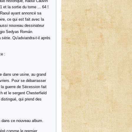
uo historique, Raoul Cauvin
 et la sortie du tome ... 64 !
n. Raoul ayant annoncé sa
re, ce qui est fait avec la
 aussi nouveau dessinateur
rgio Sedyas Román.
 série. Qu'adviandra-t-il après
ce :
ve dans une usine, au grand
vriers. Pour se débarrasser
où la guerre de Sécession fait
h et le sergent Chesterfield
 distingué, qui prend des
tch dans ce nouveau album.
idéré comme le premier