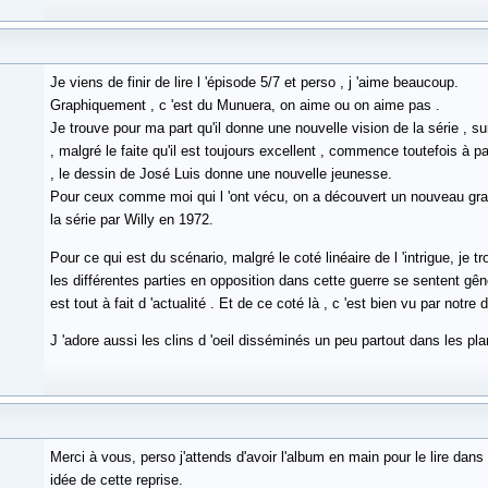
Je viens de finir de lire l 'épisode 5/7 et perso , j 'aime beaucoup.
Graphiquement , c 'est du Munuera, on aime ou on aime pas .
Je trouve pour ma part qu'il donne une nouvelle vision de la série , s
, malgré le faite qu'il est toujours excellent , commence toutefois à 
, le dessin de José Luis donne une nouvelle jeunesse.
Pour ceux comme moi qui l 'ont vécu, on a découvert un nouveau grap
la série par Willy en 1972.
Pour ce qui est du scénario, malgré le coté linéaire de l 'intrigue, je t
les différentes parties en opposition dans cette guerre se sentent gêné
est tout à fait d 'actualité . Et de ce coté là , c 'est bien vu par notre 
J 'adore aussi les clins d 'oeil disséminés un peu partout dans les p
Merci à vous, perso j'attends d'avoir l'album en main pour le lire dans 
idée de cette reprise.