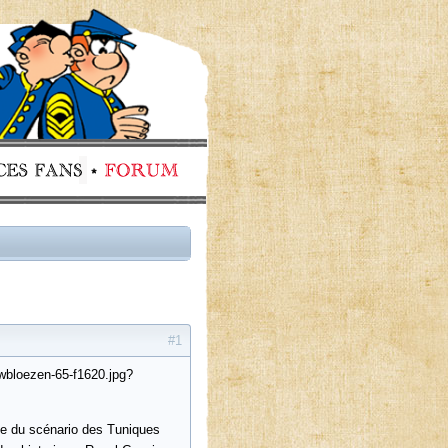
#1
wbloezen-65-f1620.jpg?
te du scénario des Tuniques