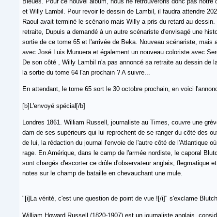
Bleues. Pour ce nouvel album, nous ne retrouverons donc pas notre d
et Willy Lambil. Pour revoir le dessin de Lambil, il faudra attendre 2021
Raoul avait terminé le scénario mais Willy a pris du retard au dessi
retraite, Dupuis a demandé à un autre scénariste d'envisagé une histoi
sortie de ce tome 65 et l'arrivée de Beka. Nouveau scénariste, mais
avec José Luis Munuera et également un nouveau coloriste avec Se
De son côté , Willy Lambil n'a pas annoncé sa retraite au dessin de la
la sortie du tome 64 l'an prochain ? A suivre...
En attendant, le tome 65 sort le 30 octobre prochain, en voici l'annon
[b]L'envoyé spécial[/b]
Londres 1861. William Russell, journaliste au Times, couvre une grè
dam de ses supérieurs qui lui reprochent de se ranger du côté des ou
de lui, la rédaction du journal l'envoie de l'autre côté de l'Atlantique 
rage. En Amérique, dans le camp de l'armée nordiste, le caporal Blutc
sont chargés d'escorter ce drôle d'observateur anglais, flegmatique et
notes sur le champ de bataille en chevauchant une mule.
"[i]La vérité, c'est une question de point de vue ![/i]" s'exclame Blu
William Howard Russell (1820-1907) est un journaliste anglais, cons