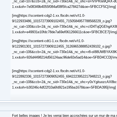
_nc_cat=107&ccb=2&_nc_sid=730e14&_nc_ohc=sFlVIPKte9QAX-dC4
1.xx&oh=7e08349b4055f084af08f5fca278427d&oe=5FBCCF5C[/img]
[img]https://scontent-cdg2-1.xx.fbcdn.net/v/t1.0-
9/122933486_10157273909102455_7150584957788568229_o.jpg?
_nc_cat=100&ccb=2&_nc_sid=730e14&_nc_ohc=cID4TqQGEhgAX8Ef
1.xx&oh=e49931e10fdc78de7a69ef061266611c&oe=5FBCBCE7[/img
[img]https://scontent-cdt1-1.xx.fbcdn.net/v/t1.0-
9/122901301_10157273909112455_3126965388852439102_o.jpg?
_nc_cat=106&ccb=2&_nc_sid=730e14&_nc_ohc=r8-oI88UWBYAX8KR
1.xx&oh=926d4498214d56124aac96de92e5ad14&oe=5FBD4CCD[/im
[img]https://scontent-cdg2-1.xx.fbcdn.net/v/t1.0-
9/122892336_10157273909052455_6942223952217948213_o.jpg?
_nc_cat=108&ccb=2&_nc_sid=730e14&_nc_ohc=y0xYgituozcAX8bc5
1.xx&oh=b30246c4df22f10a6fd921e195ba1678&oe=5FBDA395[/img]
Fort belles images ! Je les verrai bien accrochées sur un mur de ma m