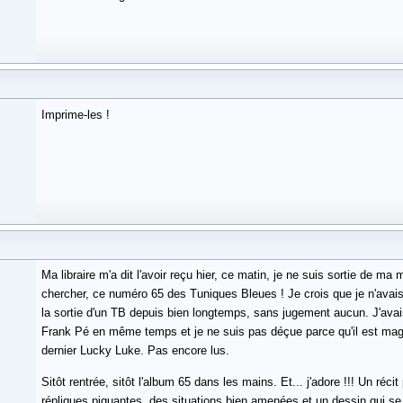
Imprime-les !
Ma libraire m'a dit l'avoir reçu hier, ce matin, je ne suis sortie de ma 
chercher, ce numéro 65 des Tuniques Bleues ! Je crois que je n'avais
la sortie d'un TB depuis bien longtemps, sans jugement aucun. J'a
Frank Pé en même temps et je ne suis pas déçue parce qu'il est magnif
dernier Lucky Luke. Pas encore lus.
Sitôt rentrée, sitôt l'album 65 dans les mains. Et... j'adore !!! Un réci
répliques piquantes, des situations bien amenées et un dessin qui se 