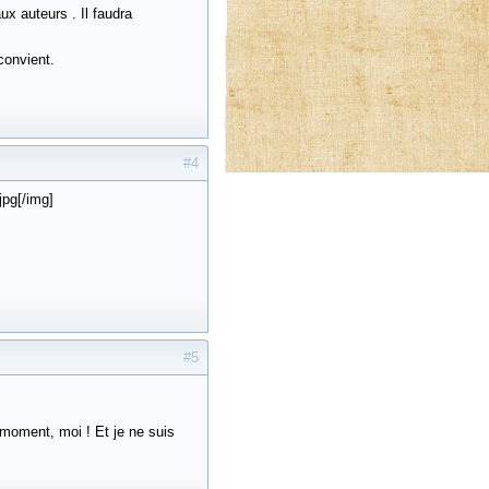
x auteurs . Il faudra
convient.
#4
pg[/img]
#5
 moment, moi ! Et je ne suis