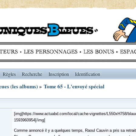
Règles
Recherche
Inscription
Identification
ues (les albums)
»
Tome 65 - L'envoyé spécial
[img]https://www.actuabd.com/local/cache-vignettes/L550xH758/blau
1593960954[/img]
Comme annoncé il y a quelques temps, Raoul Cauvin a pris sa retrai