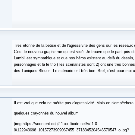
Très étonné de la bêtise et de l'agressivité des gens sur les réseaux q
C'est le nouveau graphisme qui est visé. Je trouve que le parti pris d
Lambil est sympathique et que nos héros existent au delà du dessin,
personnages et là le trio ( les scénaristes sont 2) ont une très bonne
des Tuniques Bleues. Le scénario est très bon. Bref, c'est pour moi u
Il est vrai que cela ne mérite pas d'agressivité. Mais on n'empêchera
quelques crayonnés du nouvel album
[img]https://scontent-cdg2-1.xx.fbcdn.net/v/t1.0-
9/122943698_10157273909067455_3718345204546570547_o.jpg?