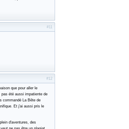
#11
#12
maison que pour aller le
 pas été aussi impatiente de
vais commandé La Bête de
ique. Et j'ai aussi pris le
t plein d'aventures, des
veut ne pas être un plagiat