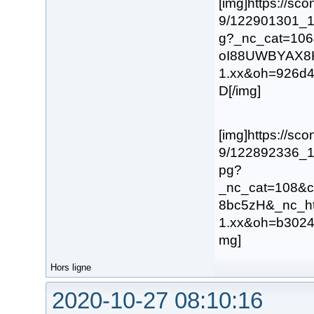
[img]https://sco
9/122901301_
g?_nc_cat=106
oI88UWBYAX8K
1.xx&oh=926d
D[/img]
[img]https://sco
9/122892336_
pg?
_nc_cat=108&
8bc5zH&_nc_ht
1.xx&oh=b3024
mg]
Hors ligne
2020-10-27 08:10:16