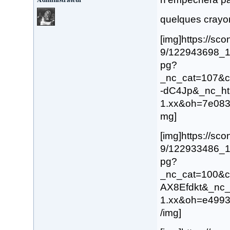
quelques crayo
[img]https://sco
9/122943698_
pg?
_nc_cat=107&
-dC4Jp&_nc_ht
1.xx&oh=7e083
mg]
[img]https://sco
9/122933486_
pg?
_nc_cat=100&
AX8Efdkt&_nc_
1.xx&oh=e499
/img]