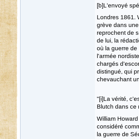
[b]L'envoyé spéc
Londres 1861. W
grève dans une 
reprochent de s
de lui, la rédact
où la guerre de
l'armée nordiste
chargés d'escor
distingué, qui 
chevauchant un
"[i]La vérité, c'
Blutch dans ce
William Howard 
considéré comme
la guerre de Sé