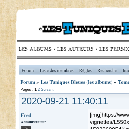
Forum
Liste des membres
Règles
Recherche
Ins
Forum
»
Les Tuniques Bleues (les albums)
»
Tome
Pages :
1
2
Suivant
2020-09-21 11:40:11
Fred
[img]https://ww
Administrateur
vignettes/L550