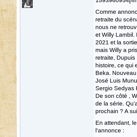
1593960954[/i
Comme annoncé 
retraite du scé
nous ne retrouv
et Willy Lambil.
2021 et la sorti
mais Willy a pr
retraite, Dupui
histoire, ce qui 
Beka. Nouveau 
José Luis Munu
Sergio Sedyas
De son côté , W
de la série. Qu'
prochain ? A sui
En attendant, le
l'annonce :