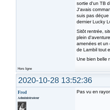
sortie d'un TB 
J'avais comman
suis pas déçue p
dernier Lucky L
Sitôt rentrée, si
plein d'aventure
amenées et un d
de Lambil tout e
Une bien belle 
Hors ligne
2020-10-28 13:52:36
Fred
Pas vu en rayon 
Administrateur