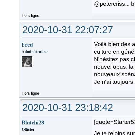
@petercriss... 
Hors ligne
2020-10-31 22:07:27
Fred
Voilà bien des av
Administrateur
culture en généra
N'hésitez pas c
nouvel opus, la
nouveaux scénari
Je n'ai toujours
Hors ligne
2020-10-31 23:18:42
Blutchi28
[quote=Starter5
Officier
Je te rejoins sur