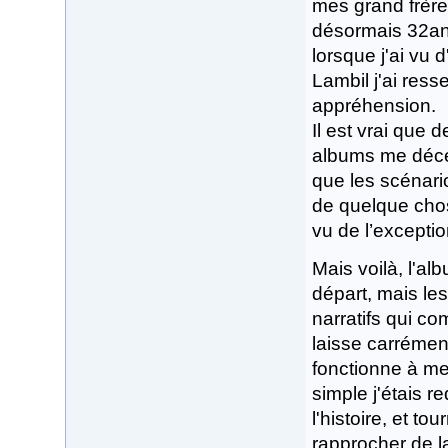
mes grand frères
désormais 32ans
lorsque j'ai vu
Lambil j'ai ress
appréhension.
Il est vrai que
albums me décev
que les scénario
de quelque chose
vu de l’exceptio
Mais voilà, l'a
départ, mais le
narratifs qui c
laisse carrémen
fonctionne à merv
simple j'étais 
l'histoire, et t
rapprocher de la