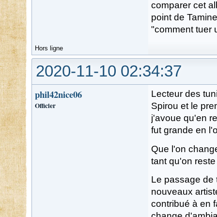
comparer cet al
point de Tamines
"comment tuer u
Hors ligne
2020-11-10 02:34:37
phil42nice06
Lecteur des tun
Officier
Spirou et le pre
j'avoue qu'en r
fut grande en l'o
Que l'on change
tant qu'on reste 
Le passage de t
nouveaux artiste
contribué à en 
change d'ambian