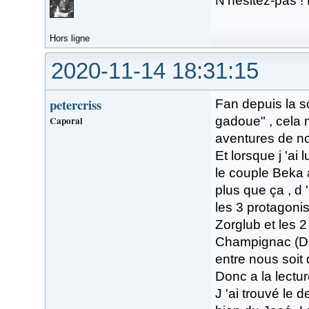
N'hésitez-pas !
Hors ligne
2020-11-14 18:31:15
petercriss
Fan depuis la so
Caporal
gadoue" , cela ne
aventures de no
Et lorsque j 'ai
le couple Beka 
plus que ça , d 
les 3 protagonist
Zorglub et les 2
Champignac (Dav
entre nous soit d
Donc a la lectur
J 'ai trouvé le 