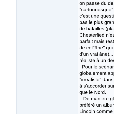
on passe du des
"cartonnesque"
c'est une questi
pas le plus gra
de batailles (p
Chesterfied n'es
parfait mais res
de cet"âne" qui
d'un vrai âne)..
réaliste à un de
Pour le scénario
globalement ap
"irréaliste" dan
à s'accorder su
que le Nord.
De manière globa
préféré un album
Lincoln comme a