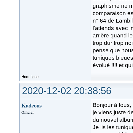
graphisme ne me 
comparaison est 
n° 64 de Lambil 
l'attends avec i
arrière quand le
trop dur trop noi
pense que nous
tuniques bleues
évolué !!!! et q
Hors ligne
2020-12-02 20:38:56
Kadeous
Bonjour à tous,
Officier
je viens juste d
du nouvel album
Je lis les tuni