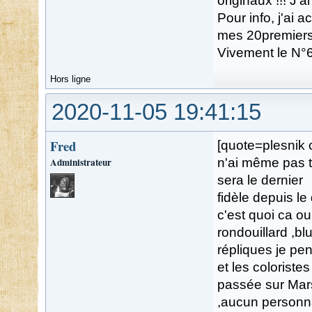
originaux !!! J'ai
Pour info, j'ai 
mes 20premiers
Vivement le N°
Hors ligne
2020-11-05 19:41:15
Fred
[quote=plesnik 
Administrateur
n'ai même pas ter
sera le dernier
fidèle depuis le
c'est quoi ca o
rondouillard ,b
répliques je pen
et les coloristes
passée sur Mars 
,aucun personna