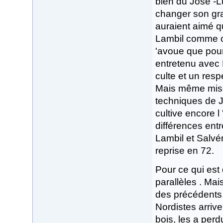
bien du José -L
changer son gra
auraient aimé qu
Lambil comme on
'avoue que pour
entretenu avec M
culte et un resp
Mais même mise 
techniques de J
cultive encore l
différences entr
Lambil et Salvér
reprise en 72.
Pour ce qui est 
parallèles . Mai
des précédents
Nordistes arriv
bois, les a perdu