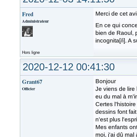
Fred
Merci de cet avi
Administrateur
En ce qui concer
bien de Raoul, p
incognita[/i]. A 
Hors ligne
2020-12-12 00:41:30
Grant67
Bonjour
Officier
Je viens de lire
eu du mal à m'i
Certes l'histoir
dessins font fai
n'est plus l'esp
Mes enfants ont
moi, j'ai dû mal