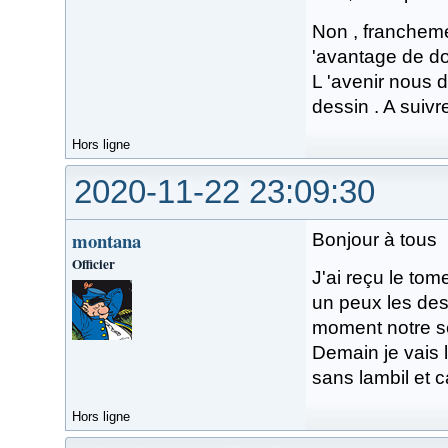
Non , francheme
'avantage de do
L 'avenir nous 
dessin . A suivr
Hors ligne
2020-11-22 23:09:30
montana
Bonjour à tous
Officier
J'ai reçu le tome
un peux les dess
moment notre ser
Demain je vais l
sans lambil et c
Hors ligne