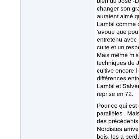
bien du José -L
changer son gra
auraient aimé qu
Lambil comme on
'avoue que pour
entretenu avec M
culte et un resp
Mais même mise 
techniques de J
cultive encore l
différences entr
Lambil et Salvér
reprise en 72.
Pour ce qui est 
parallèles . Mai
des précédents
Nordistes arriv
bois, les a perdu