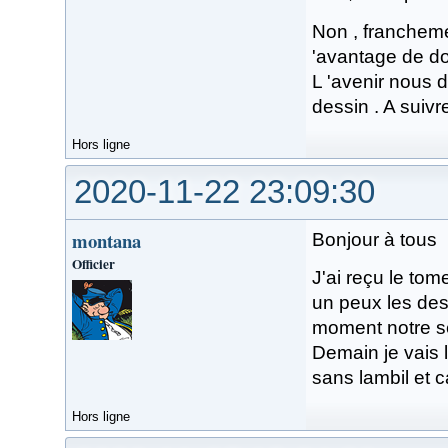
Non , francheme
'avantage de do
L 'avenir nous 
dessin . A suivr
Hors ligne
2020-11-22 23:09:30
montana
Bonjour à tous
Officier
J'ai reçu le tome
un peux les dess
moment notre ser
Demain je vais l
sans lambil et c
Hors ligne