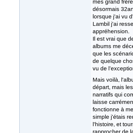
mes grand frères
désormais 32ans
lorsque j'ai vu
Lambil j'ai ress
appréhension.
Il est vrai que
albums me décev
que les scénario
de quelque chose
vu de l’exceptio
Mais voilà, l'a
départ, mais le
narratifs qui c
laisse carrémen
fonctionne à merv
simple j'étais 
l'histoire, et t
rapprocher de la