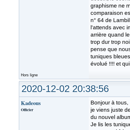
graphisme ne me 
comparaison est 
n° 64 de Lambil 
l'attends avec i
arrière quand le
trop dur trop noi
pense que nous
tuniques bleues
évolué !!!! et q
Hors ligne
2020-12-02 20:38:56
Kadeous
Bonjour à tous,
Officier
je viens juste d
du nouvel album
Je lis les tuni