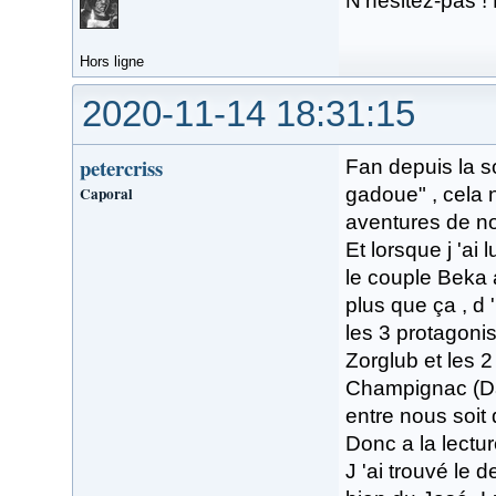
N'hésitez-pas !
Hors ligne
2020-11-14 18:31:15
petercriss
Fan depuis la so
Caporal
gadoue" , cela ne
aventures de no
Et lorsque j 'ai
le couple Beka 
plus que ça , d 
les 3 protagonist
Zorglub et les 2
Champignac (Dav
entre nous soit d
Donc a la lectur
J 'ai trouvé le 