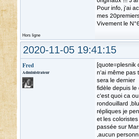
originaux !!! J'ai
Pour info, j'ai 
mes 20premiers
Vivement le N°
Hors ligne
2020-11-05 19:41:15
Fred
[quote=plesnik 
Administrateur
n'ai même pas ter
sera le dernier
fidèle depuis le
c'est quoi ca o
rondouillard ,b
répliques je pen
et les coloristes
passée sur Mars 
,aucun personna