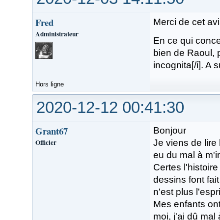
Fred
Merci de cet avi
Administrateur
En ce qui concer
bien de Raoul, p
incognita[/i]. A 
Hors ligne
2020-12-12 00:41:30
Grant67
Bonjour
Officier
Je viens de lire
eu du mal à m'i
Certes l'histoir
dessins font fai
n'est plus l'esp
Mes enfants ont
moi, j'ai dû mal