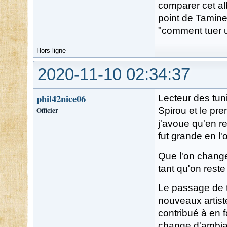
comparer cet al
point de Tamines
"comment tuer u
Hors ligne
2020-11-10 02:34:37
phil42nice06
Lecteur des tun
Officier
Spirou et le pre
j'avoue qu'en r
fut grande en l'o
Que l'on change
tant qu'on reste 
Le passage de t
nouveaux artiste
contribué à en 
change d'ambian