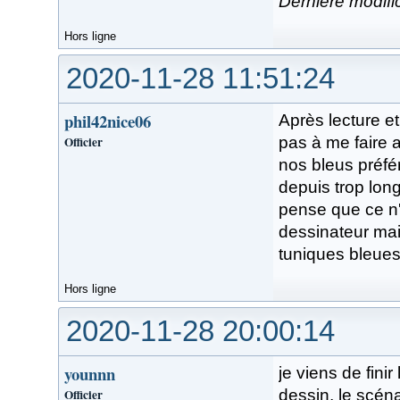
Dernière modifi
Hors ligne
2020-11-28 11:51:24
phil42nice06
Après lecture et
Officier
pas à me faire
nos bleus préfé
depuis trop lon
pense que ce n'
dessinateur mai
tuniques bleues
Hors ligne
2020-11-28 20:00:14
younnn
je viens de fini
Officier
dessin, le scéna