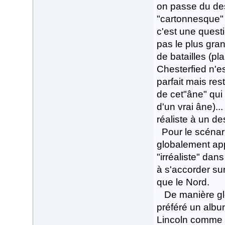
on passe du des
"cartonnesque"
c'est une questi
pas le plus gra
de batailles (p
Chesterfied n'es
parfait mais res
de cet"âne" qui
d'un vrai âne)..
réaliste à un de
Pour le scénario
globalement ap
"irréaliste" dan
à s'accorder su
que le Nord.
De manière globa
préféré un album
Lincoln comme a